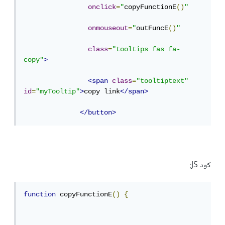
onclick
=
"
copyFunctionE
()
"
onmouseout
=
"
outFuncE
()
"
class
=
"tooltips fas fa-
copy"
>
<span
class
=
"tooltiptext"
id
=
"myTooltip"
>
copy link
</span>
</button>
كود JS:
function
 copyFunctionE
()
{