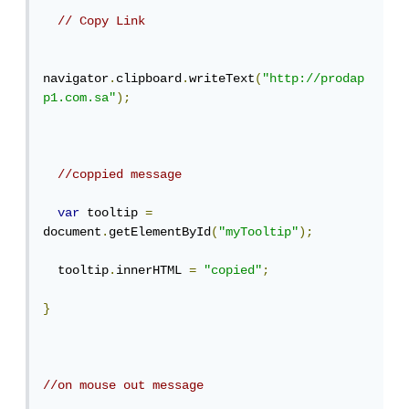
// Copy Link
navigator
.
clipboard
.
writeText
(
"http://prodap
p1.com.sa"
);
//coppied message
var
 tooltip 
=
document
.
getElementById
(
"myTooltip"
);
  tooltip
.
innerHTML 
=
"copied"
;
}
//on mouse out message