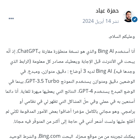
حمزة عباد
نشر
14 أبريل 2024
وعليكم السلام،
أنا أستخدم Bing AI والذي هو نسخة متطوّرة مقارنة بـChatGPT، إذ أنّه
يبحث في الأنترنت قبل الإجابة ويعطيك مصادر كل معلومة (الرابط الذي
وجدها فيه). Bing AI لديه 3 أوضاع : دقيق، متوازن، ومبدع. في
الوضعين دقيق ومتوازن يستخدم النموذج GPT-3.5 Turbo، بينما في
الوضع المبدع يستخدم GPT-4. النتائج التي يعطيها مبهرة للغاية. أنا دائما
أستعين به في عملي وفي حلّ المشاكل التي تظهر لي في نظامي أو
برامجي. وهو مجاني بالكامل. مؤخرا أضافوا بعض الأمور المدفوعة لكنّي لم
أطّلع عليها ولست أشعر أنني في حاجة إلى أكثر من المتوفّر فيه مجانا.
يمكنك تجربته من من موقع محرّك البحث Bing.com، والشرط الوحيد