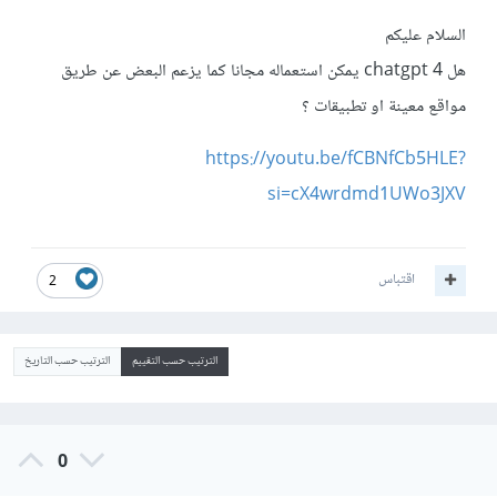
السلام عليكم
هل chatgpt 4 يمكن استعماله مجانا كما يزعم البعض عن طريق
مواقع معينة او تطبيقات ؟
https://youtu.be/fCBNfCb5HLE?
si=cX4wrdmd1UWo3JXV
اقتباس
2
الترتيب حسب التقييم
الترتيب حسب التاريخ
0