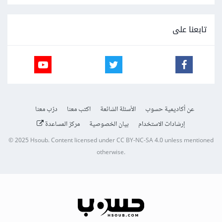
تابعنا على
عن أكاديمية حسوب
الأسئلة الشائعة
اكتب معنا
درّب معنا
إرشادات الاستخدام
بيان الخصوصية
مركز المساعدة
© 2025
Hsoub
.
Content licensed under
CC BY-NC-SA 4.0
unless mentioned
otherwise.