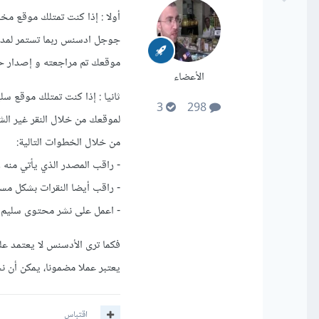
أولا : إذا كنت تمتلك موقع مخ
جوجل ادسنس ربما تستمر لمدة ش
موقعك تم مراجعته و إصدار حك
الأعضاء
3
298
لموقعك من خلال النقر غير ال
من خلال الخطوات التالية:
- راقب المصدر الذي يأتي منه ز
- راقب أيضا النقرات بشكل مس
- اعمل على نشر محتوى سليم
فكما ترى الأدسنس لا يعتمد عل
يعتبر عملا مضمونا، يمكن أن ن
اقتباس