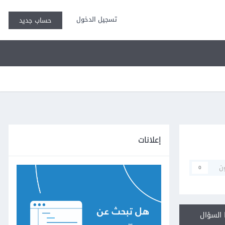
تسجيل الدخول
حساب جديد
إعلانات
ن
0
السؤال