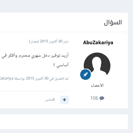
السؤال
AbuZakariya
نشر
30 أكتوبر 2015
(معدل)
أريد توفير دخل شهري محترم وأفكر في ا
أساسي ؟
تم التعديل في
30 أكتوبر 2015
بواسطة AbuZakariya
الأعضاء
106
اقتباس