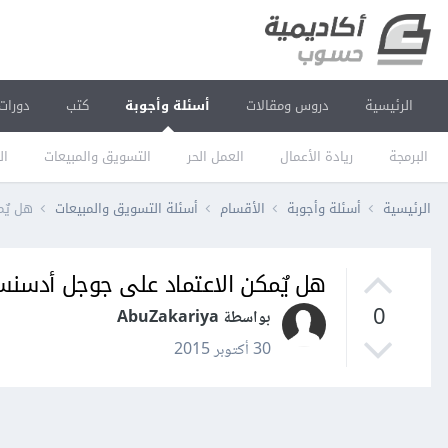
الرئيسية
دروس ومقالات
أسئلة وأجوبة
كتب
دورات
البرمجة
ريادة الأعمال
العمل الحر
التسويق والمبيعات
ال
الرئيسية
أسئلة وأجوبة
الأقسام
أسئلة التسويق والمبيعات
هل يٌ
هل يٌمكن الاعتماد على جوجل أدس
0
بواسطة AbuZakariya
30 أكتوبر 2015