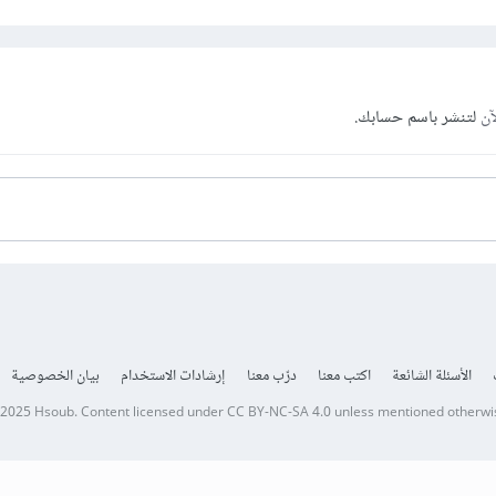
آن
لتنشر باسم حسابك.
الأسئلة الشائعة
اكتب معنا
درّب معنا
إرشادات الاستخدام
بيان الخصوصية
 2025
Hsoub
.
Content licensed under
CC BY-NC-SA 4.0
unless mentioned otherwi