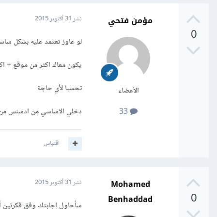
مؤمن فتحي
نشر
31 أكتوبر 2015
0
لو عاوز تعتمد عليه بشكل سا
يكون معاك اكثر من موقع + ا
تحسبا لأي حاجة
الأعضاء
دخلي الاساسي من ادسنس من 2009 تقريب
33
اقتباس
Mohamed
نشر
31 أكتوبر 2015
0
Benhaddad
سأحاول إجابتك وفق فكرتين أع