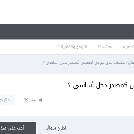
تصميم
DevOps
البرامج والتطبيقات
مكن الاعتماد على جوجل أدسنس كمصدر دخل أساسي ؟
نس كمصدر دخل أساسي ؟
متابعو
مشاركة
اطرح سؤالًا
أجب على هذا 