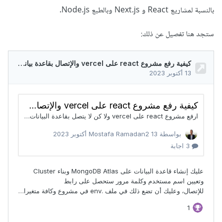
بالنسبة لمشاريع React و Next.js وبالطبع Node.js.
ستجد هنا تفصيل عن ذلك: