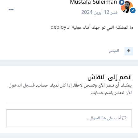
Mustafa Suleiman
vercel" أو deploy next.js on vercel وتستطيع تغيير
نشر
12 أبريل 2024
next.js باسم التقنية التي تستخدمها أثناء البحث.
ما المشكلة التي تواجهك أثناء عملية الـ deploy
اقتباس
انضم إلى النقاش
يمكنك أن تنشر الآن وتسجل لاحقًا. إذا كان لديك حساب،
فسجل الدخول
الآن
لتنشر باسم حسابك.
أجب على هذا السؤال...