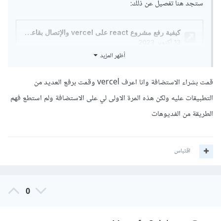
ستجد هنا تفصيل عن ذلك:
وللتفصيل أكثر خصوصًا أنها المرة الأولى لك، ستحتاج إلى توضيح
بالفيديو ابحث على اليوتيوب عن " رفع مشروع next.js على
vercel" أو deploy next.js on vercel وتستطيع تغيير
أظهر المزيد
next.js باسم التقنية التي تستخدمها أثناء البحث.
قمت بشراء الاستضافة وانا اعرف vercel وقمت برفع العديد من
التطبيقات عليه ولكن هذه المرة الاولى لي على الاستضافة ولم استطع فهم
الطريقة من الفديوهات
اقتباس
0
وللتفصيل أكثر خصوصًا أنها المرة الأولى لك، ستحتاج إلى توضيح
بالفيديو ابحث على اليوتيوب عن " رفع مشروع next.js على