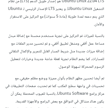
Ubuntu Linux 22.04 LTS هو إصدار طويل الدعم (LTS) من نظام
التشغيل Ubuntu Linux، و يعتبر LTS الإصدار الرئيسي لـ Ubuntu
الذي يتم دعمه لمدة طويلة (عادة 5 سنوات) مع التركيز على الاستقرار
والأمان.
بالنسبة للميزات تم التركيز على تجربة مستخدم محسنة مع إضافة مبدل
مساحة عمل أفقي ومشغل تطبيق أفقي، و تم تحسين مدير الملفات مع
إضافة ميزات جديدة مثل شريط المسار القابل للتمرير والإكمال التلقائي
للمسارات، كما يضم النظام تجربة لقطة شاشة جديدة وخيارات لتعطيل
الرسوم المتحركة لسهولة الوصول.
تم أيضا تحسين مظهر النظام بألوان مميزة ووضع مظلم حقيقي، مع
تحسينات في واجهة سطح المكتب كما تم تحديث صفحات التطبيقات في
مركز برامج Ubuntu Software، بالنسبة للعيوب المحتملة يمكن أن
يكون هناك مشاكل في التوافق مع بعض البرامج والأجهزة القديمة،