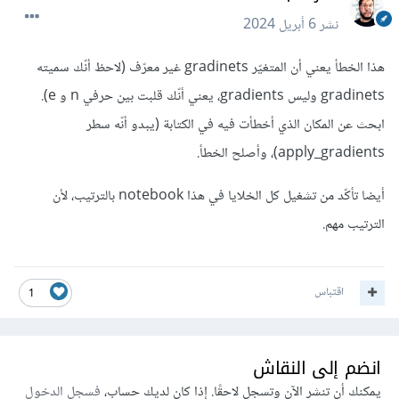
نشر
6 أبريل 2024
هذا الخطأ يعني أن المتغيّر gradinets غير معرّف (لاحظ أنّك سميته
gradinets وليس gradients، يعني أنّك قلبت بين حرفي n و e).
ابحث عن المكان الذي أخطأت فيه في الكتابة (يبدو أنّه سطر
apply_gradients)، وأصلح الخطأ.
أيضا تأكّد من تشغيل كل الخلايا في هذا notebook بالترتيب، لأن
الترتيب مهم.
اقتباس
1
انضم إلى النقاش
يمكنك أن تنشر الآن وتسجل لاحقًا. إذا كان لديك حساب،
فسجل الدخول