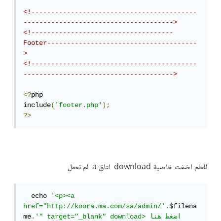
<!------------------------------------------
-------------------------------------->
<!------------------------------------
Footer--------------------------------------
>
<!------------------------------------------
-------------------------------------->
<?
php

include
(
'footer.php'
);
?>
للعلم اضفت خاصية download لتاق a لم تعمل
  echo 
'<p><a 
href="http://koora.ma.com/sa/admin/'
.
$filena
'" target="_blank" download>اضغط هنا 
.
me