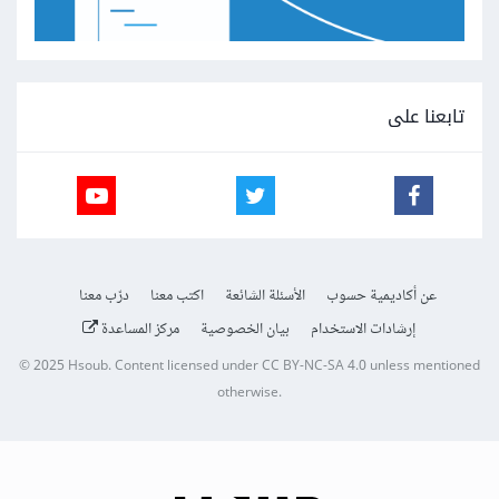
تابعنا على
عن أكاديمية حسوب
الأسئلة الشائعة
اكتب معنا
درّب معنا
إرشادات الاستخدام
بيان الخصوصية
مركز المساعدة
© 2025
Hsoub
.
Content licensed under
CC BY-NC-SA 4.0
unless mentioned
otherwise.