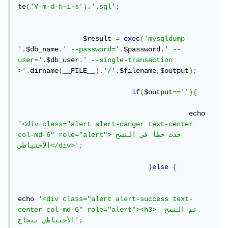
te
(
'Y-m-d-h-i-s'
).
'.sql'
;
		$result 
=
exec
(
'mysqldump 
'
.
$db_name
.
' --password='
.
$password
.
' --
user='
.
$db_user
.
' --single-transaction 
>'
.
dirname
(
__FILE__
).
'/'
.
$filename
,
$output
);
if
(
$output
==
''
){
					  echo 
'<div class="alert alert-danger text-center 
col-md-6" role="alert">حذث خطأ في النسخ 
;
الأحتياطي</div>'
}
else
{
echo 
'<div class="alert alert-success text-
center col-md-6" role="alert"><h3> تم النسخ 
;
الأحتياطي بنجاح'