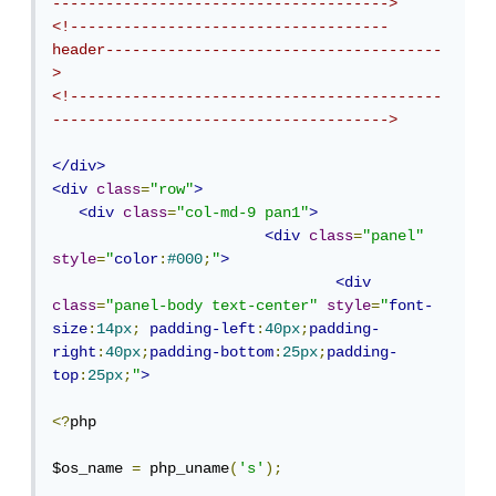
-------------------------------------->
<!------------------------------------
header--------------------------------------
>
<!------------------------------------------
-------------------------------------->
</div>
<div
class
=
"row"
>
<div
class
=
"col-md-9 pan1"
>
<div
class
=
"panel"
style
=
"
color
:
#000
;
"
>
<div
class
=
"panel-body text-center"
style
=
"
font-
size
:
14px
;
padding-left
:
40px
;
padding-
right
:
40px
;
padding-bottom
:
25px
;
padding-
top
:
25px
;
"
>
<?
php

$os_name 
=
 php_uname
(
's'
);