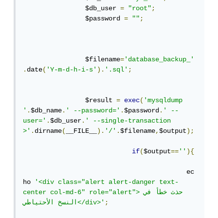
		$db_user 
=
"root"
;
		$password 
=
""
;
		$filename
=
'database_backup_'
.
date
(
'Y-m-d-h-i-s'
).
'.sql'
;
		$result 
=
exec
(
'mysqldump 
'
.
$db_name
.
' --password='
.
$password
.
' --
user='
.
$db_user
.
' --single-transaction 
>'
.
dirname
(
__FILE__
).
'/'
.
$filename
,
$output
);
if
(
$output
==
''
){
					  ec
ho 
'<div class="alert alert-danger text-
center col-md-6" role="alert">حذث خطأ في 
;
النسخ الأحتياطي</div>'