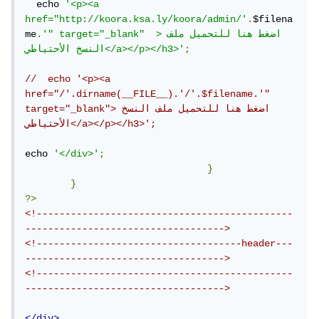
  echo 
'<p><a 
href="http://koora.ksa.ly/koora/admin/'
.
$filena
'" target="_blank"  >اضغط هنا للتحميل ملف 
.
me
;
النسخ الأحتياطي</a></p></h3>'
//  echo '<p><a 
href="/'.dirname(__FILE__).'/'.$filename.'" 
target="_blank">اضغط هنا للتحميل ملف النسخ 
الأحتياطي</a></p></h3>';
echo 
'</div>'
;
}
}
?>
<!---------------------------------------------
----------------------------------->
<!------------------------------------header---
----------------------------------->
<!---------------------------------------------
----------------------------------->
</div>