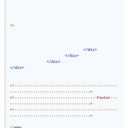
?>
</div>
</div>
</div>
</div>
<!---------------------------------------------
----------------------------------->
<!------------------------------------Footer---
----------------------------------->
<!---------------------------------------------
----------------------------------->
<?
php
