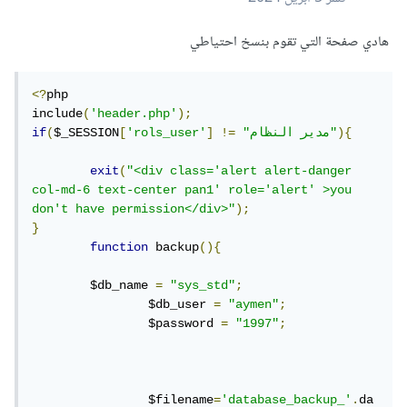
هادي صفحة التي تقوم بنسخ احتياطي
<?
php 

include
(
'header.php'
);
){
"مدير النظام"
!=
]
'rols_user'
[
$_SESSION
(
if
exit
(
"<div class='alert alert-danger 
col-md-6 text-center pan1' role='alert' >you 
don't have permission</div>"
);
}
function
 backup
(){
	$db_name 
=
"sys_std"
;
		$db_user 
=
"aymen"
;
		$password 
=
"1997"
;
		$filename
=
'database_backup_'
.
da