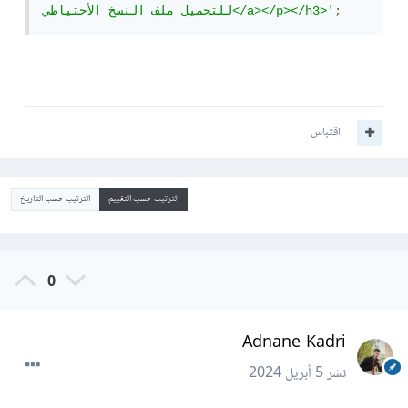
;
للتحميل ملف النسخ الأحتياطي</a></p></h3>'
اقتباس
الترتيب حسب التقييم
الترتيب حسب التاريخ
0
Adnane Kadri
نشر
5 أبريل 2024