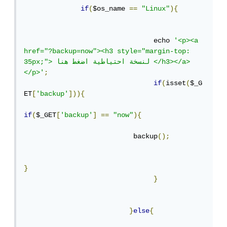
if
(
$os_name 
==
"Linux"
){
				echo 
'<p><a 
href="?backup=now"><h3 style="margin-top: 
35px;"> لنسخة احتياطية اضغط هنا </h3></a>
</p>'
;
if
(
isset
(
$_G
ET
[
'backup'
])){
if
(
$_GET
[
'backup'
]
==
"now"
){
                           backup
();
}
}
}
else
{