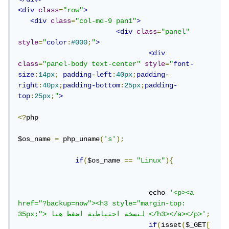
<div
class
=
"row"
>
<div
class
=
"col-md-9 pan1"
>
<div
class
=
"panel"
style
=
"
color
:
#000
;
"
>
<div
class
=
"panel-body text-center"
style
=
"
font-
size
:
14px
;
padding-left
:
40px
;
padding-
right
:
40px
;
padding-bottom
:
25px
;
padding-
top
:
25px
;
"
>
<?
php

$os_name 
=
 php_uname
(
's'
);
if
(
$os_name 
==
"Linux"
){
				echo 
'<p><a 
href="?backup=now"><h3 style="margin-top: 
;
35px;"> لنسخة احتياطية اضغط هنا </h3></a></p>'
if
(
isset
(
$_GET
[