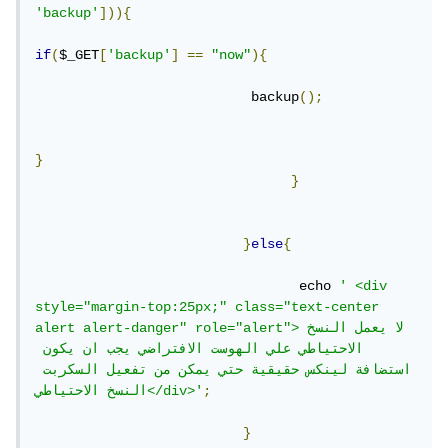
'backup'
])){
if
(
$_GET
[
'backup'
]
==
"now"
){
                           backup
();
}
}
}
else
{
				 echo 
' <div 
style="margin-top:25px;" class="text-center 
alert alert-danger" role="alert">لا يعمل النسخ 
الاحتياطي علي الهوست الافتراضي يجب ان يكون 
استضافة لينكس حقيقية حتي يمكن من تفعيل السكربت 
;
النسخ الاحتياطي</div>'
}