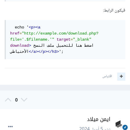
فيكون الرابط:
  echo '
<p><a
href
=
"http://example.com/download.php?
file='.$filename.'"
target
=
"_blank"
اضغط هنا للتحميل ملف النسخ 
>
download
'; 
</a></p></h3>
الأحتياطي
اقتباس
0
ايمن ميلاد
نشر
5 أبريل 2024