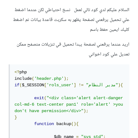
السلام عليكم لدي كود تالي لعمل نسخ احتياطي لكن عندما اضغط
علي تحميل يرفعني لصفحة يظهر به سكربت قاعدة بيانات ثم اضغط
كليك ايمين حفظ باسم
اريد عندما يرفعني لصفحة يبدا تحميل في تنزيلات متصفح ممكن
تعديل علي كود اخواني
<?
php 

include
(
'header.php'
);
){
"مدير النظام"
!=
]
'rols_user'
[
$_SESSION
(
if
exit
(
"<div class='alert alert-danger 
col-md-6 text-center pan1' role='alert' >you 
don't have permission</div>"
);
}
function
 backup
(){
		$db_name 
=
"sys_std"
;