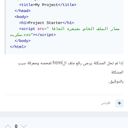
<title>
My Project
</title>
</head>
<body>
<h1>
Project Starter
</h1>
"مسار الملف الخاص بشيفرة الجافا 
=
src
<script
></script>
سكربت.css"
</body>
</html>
إذا لم تحل المشكلة يرجى رفع ملف الhtml لفحصه ومعرفة سبب
المشكلة
بالتوفيق..
اقتباس
0