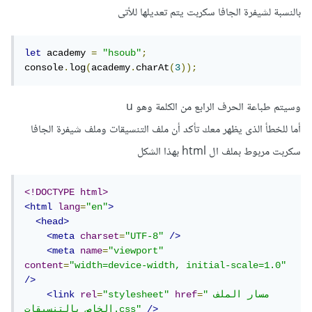
بالنسبة لشيفرة الجافا سكربت يتم تعديلها للأتى
let
 academy 
=
"hsoub"
;
console
.
log
(
academy
.
charAt
(
3
));
وسيتم طباعة الحرف الرابع من الكلمة وهو u
أما للخطأ الذى يظهر معك تأكد أن ملف التنسيقات وملف شيفرة الجافا
سكربت مربوط بملف ال html بهذا الشكل
<!DOCTYPE html>
<html
lang
=
"en"
>
<head>
<meta
charset
=
"UTF-8"
/>
<meta
name
=
"viewport"
content
=
"width=device-width, initial-scale=1.0"
/>
"مسار الملف 
=
href
"stylesheet"
=
rel
<link
/>
الخاص بالتنسيقات.css"