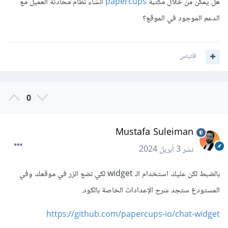
ستحصل على توكن استخدمه في تفعيل الـ widget في موقعك
هل يمكن من خلال مكتبة
papercups
انشاء نظام محادثة العميل مع
وستجد شرح هنا:
الدعم الموجود في الموقع؟
https://github.com/papercups-io/chat-
widget
اقتباس
0
Mustafa Suleiman
نشر
3 أبريل 2024
بالضبط لكن عليك استخدام الـ widget لكي تضع الزر في موقعك وفي
المستودع ستجد شرح الإعدادات الخاصة بالكود.
https://github.com/papercups-io/chat-widget