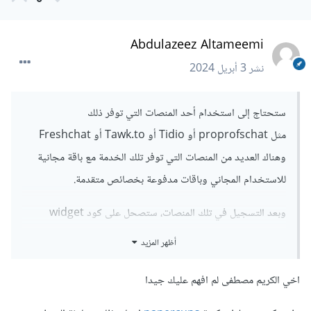
Abdulazeez Altameemi
نشر
3 أبريل 2024
ستحتاج إلى استخدام أحد المنصات التي توفر ذلك
مثل proprofschat أو Tidio أو Tawk.to أو Freshchat
وهناك العديد من المنصات التي توفر تلك الخدمة مع باقة مجانية
للاستخدام المجاني وباقات مدفوعة بخصائص متقدمة.
وبعد التسجيل في تلك المنصات، ستصحل على كود widget
لإضافته في موقعك لكي يظهر لك الزر والصندوق كما في الصورة.
أظهر المزيد
إذا أردت خيار مجاني تمامًا من خلال مكتبة open source أي
اخي الكريم مصطفى لم افهم عليك جيدا
مفتوحة المصدر، فيوجد مكتبة
papercups
بعد التسجيل