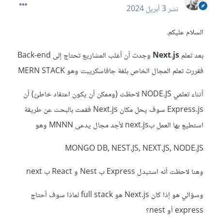
نشر
3 أبريل 2024
السلام عليكم.
بعد تعلم
Next.js
وجدت أن أغلب المشاريع تحتاج إلى Back-end
فقررت تعلم المجال الخاص بلغة جافاسكريبت وهو MERN STACK
أثناء تعلمي NODE.JS لاحظت (وممكن أن يكون اعتقاد خاطئ) أن
Express.js سوف يحل مكان Next.js فقمت بالبحث عن طريقة
استطيع بها العمل بnext.js لأجد مجال يدعى MNNN وهو
MONGO DB, NEST.JS, NEXT.JS, NODE.JS
وهنا لاحظت أنه استبدل Express ب Nest و React ب next
وسؤالي هو إذا كان Next.js هو full stack لماذا سوف أحتاج
express أو nest؟