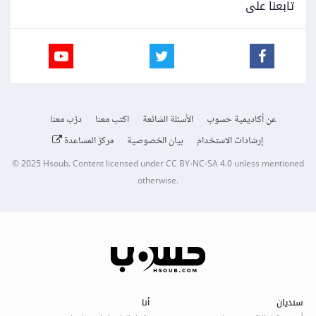
تابعنا على
عن أكاديمية حسوب
الأسئلة الشائعة
اكتب معنا
درّب معنا
إرشادات الاستخدام
بيان الخصوصية
مركز المساعدة
© 2025
Hsoub
.
Content licensed under
CC BY-NC-SA 4.0
unless mentioned
otherwise.