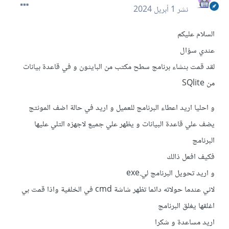
نشر
1 أبريل 2024
السلام عليكم
عندي سؤال
لقد قمت بنشاء برنامج سطح مكتب من البايثون و في قاعدة بيانات
من SQlite
و احليا اريد اعطاء البرنامج للعميل و اريد في حالة اضف المونتج
يضف علي قاعدة البيانات و يظهر علي جميع لاجهزه التلي عليها
البرنامج
فكيف افعل ذالك
و اريد تحويل البرنامج لي.exe
لاني عندما حولاته دائما تظهر شاشة cmd في الخلفية واذا قمت بي
اغلقها يغلق البرنامج
اريد مساعدة و شكرا