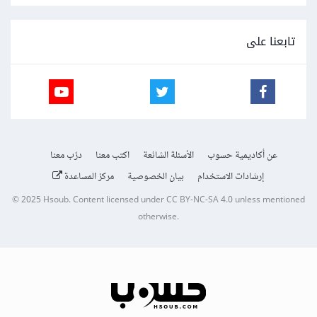
تابعنا على
عن أكاديمية حسوب
الأسئلة الشائعة
اكتب معنا
درّب معنا
إرشادات الاستخدام
بيان الخصوصية
مركز المساعدة
© 2025
Hsoub
.
Content licensed under
CC BY-NC-SA 4.0
unless mentioned
otherwise.