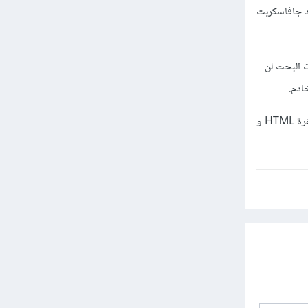
ل تنفيذ أكواد جافاسكربت
ت البحث لن
ادم.
أيضا انتبه إلى هدفك وما القيمة التي ستقدمها من خلال القيام بهاته الفكرة، ولما يجب عليك ذلك بدل كتابة شيفرة HTML و