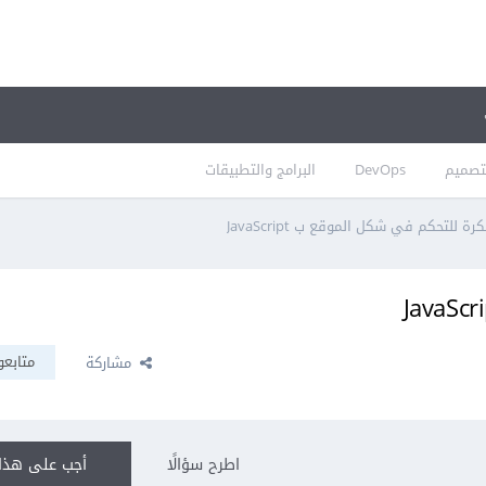
تصميم
DevOps
البرامج والتطبيقات
رة للتحكم في شكل الموقع ب JavaScript
متابعو
مشاركة
اطرح سؤالًا
أجب على هذا 