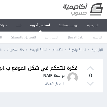
الرئيسية
دروس ومقالات
أسئلة وأجوبة
كتب
دورات
البرمجة
ريادة الأعمال
العمل الحر
التسويق والمبيعات
ال
الرئيسية
أسئلة وأجوبة
الأقسام
أسئلة البرمجة
جافا سكريبت
فك
فكرة للتحكم في شكل الموقع ب JavaScript
0
بواسطة NAIF
1 أبريل 2024