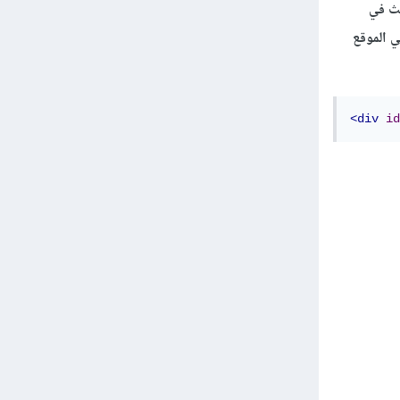
يث في
 يكون في الموقع
<div
id