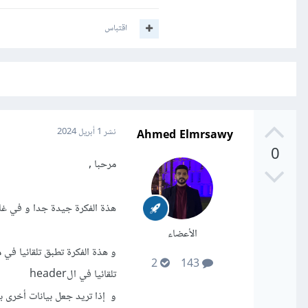
اقتباس
Ahmed Elmrsawy
نشر
1 أبريل 2024
0
مرحبا ,
هذة الفكرة جيدة جدا و في غاي
الأعضاء
2
143
تلقائيا في الheader
و إذا تريد جعل بيانات أخرى بشكل دي