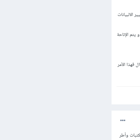
 الالبيانات
تم تخزين بيانات الموقع في جدول خاص بها في قاعدة البيانات , على سبيل المثال جدول site_data و يتم الإتاحة
ل فهذا الأمر
 الافتراضية Virtual DOM وما تقوم به مكتبات وأطر