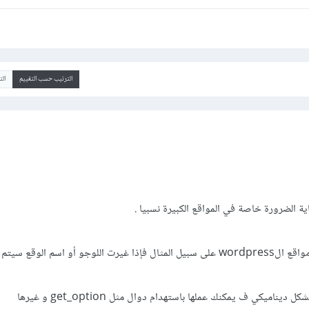
الترتيب حسب التقييم
ال
ة الضرورة خاصة في المواقع الكبيرة نسبيا .
و هذة الفكرة تطبق تلقائيا في مواقع الwordpress على سبيل المثال فإذا غيرت اللوجو أو اسم الوقع س
ناميكي ف يمكنك عملها باستهدام دوال مثل get_option و غيرها