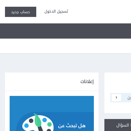
تسجيل الدخول
حساب جديد
إعلانات
ن
1
السؤال