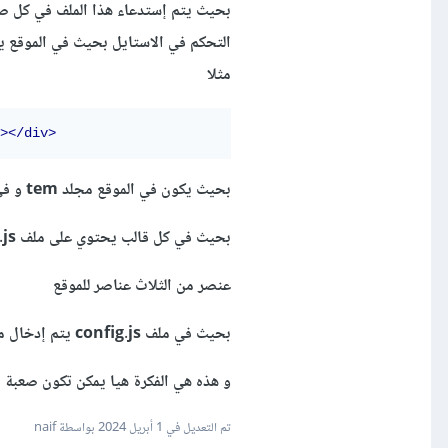
بحيث يتم إستدعاء هذا الملف في كل ص
مثلا
></div>
بحيث يكون في الموقع مجلد tem و في هذا المجلد توجد مجلدات للقوالب
بحيث في كل قالب يحتوي على ملف ind.js و هذا الملف يوجد به اكواد css لكل
عنصر من الثلاث عناصر للموقع
بحيث في ملف config.js يتم إدخال مسار ملف ind.js اللذي يحتوي على القالب
و هذه هي الفكرة هيا يمكن تكون صعبة لا
تم التعديل في
1 أبريل 2024
بواسطة naif