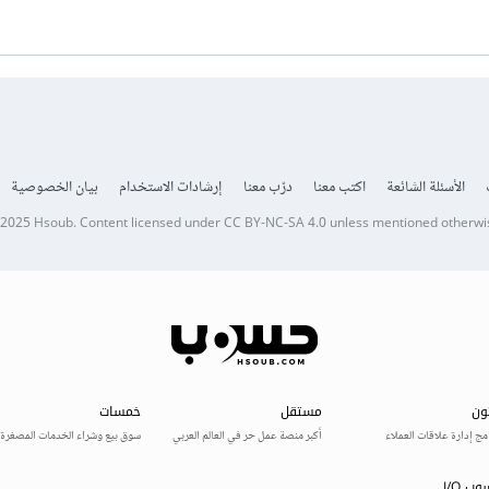
الأسئلة الشائعة
اكتب معنا
درّب معنا
إرشادات الاستخدام
بيان الخصوصية
 2025
Hsoub
.
Content licensed under
CC BY-NC-SA 4.0
unless mentioned otherwi