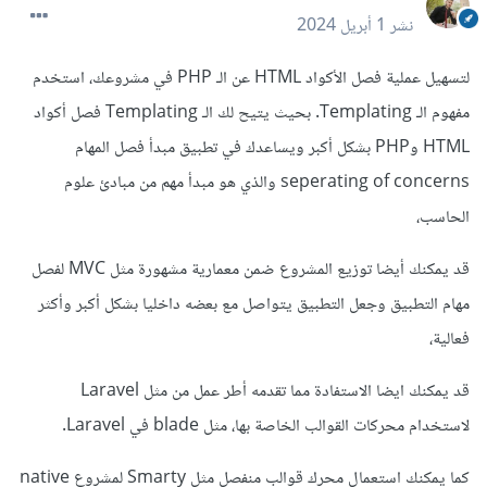
نشر
1 أبريل 2024
لتسهيل عملية فصل الأكواد HTML عن الـ PHP في مشروعك، استخدم
مفهوم الـ Templating. بحيث يتيح لك الـ Templating فصل أكواد
HTML وPHP بشكل أكبر ويساعدك في تطبيق مبدأ فصل المهام
seperating of concerns والذي هو مبدأ مهم من مبادئ علوم
الحاسب،
قد يمكنك أيضا توزيع المشروع ضمن معمارية مشهورة مثل MVC لفصل
مهام التطبيق وجعل التطبيق يتواصل مع بعضه داخليا بشكل أكبر وأكثر
فعالية،
قد يمكنك ايضا الاستفادة مما تقدمه أطر عمل من مثل Laravel
لاستخدام محركات القوالب الخاصة بها، مثل blade في Laravel.
كما يمكنك استعمال محرك قوالب منفصل مثل Smarty لمشروع native