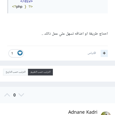
</div>
<?
php 
}
?>
احتاج طريقة او اضافه تسهل علي عمل ذالك ..
اقتباس
1
الترتيب حسب التقييم
الترتيب حسب التاريخ
0
Adnane Kadri