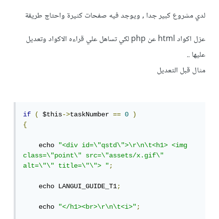
لدي مشروع كبير جدا , ويوجد فيه صفحات كثيرة واحتاج طريقة
عزل اكواد html عن php لكي تساهل علي قراءه الاكواد وتعديل
عليها ..
مثال قبل التعديل
if
(
 $this
->
taskNumber 
==
0
)
{
    echo 
"<div id=\"qstd\">\r\n\t<h1> <img 
class=\"point\" src=\"assets/x.gif\" 
alt=\"\" title=\"\"> "
;
    echo LANGUI_GUIDE_T1
;
    echo 
"</h1><br>\r\n\t<i>"
;