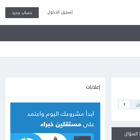
تسجيل الدخول
حساب جديد
إعلانات
ن
2
السؤال