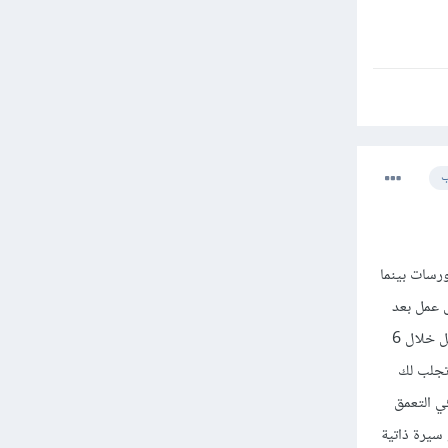
ب
صول على عمل خلال 6 أشهر كباقي الكورسات بينما
 عمل بعد
دراسة هذا الكورس أمر إما صعب أو أنه بالأحرى مستحيل و غير واقعي و بذلك تحقيق شرط الحصول على العمل خلال 6
 تجلب لك
ي التعمق
يرة ذاتية