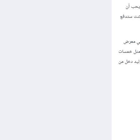
 يحب أن
كنت ستدفع
 في معرض
 مثل خمسات
ليد دخل من