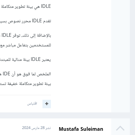
IDLE هي بيئة تطوير متكاملة مصممة خصيصًا للعمل مع Python.
تقدم IDLE محرر نصوص بسيط لكتابة وتنفيذ الشفرة البرمجية بلغة Python.
للمستخدمين بتفاعل مباشر مع 
يعتبر IDLE بيئة مثالية للمبتدئين في تعلم لغة Python بسبب بساطته وسهولة الاستخدام.
بيئة تطوير متكاملة خفيفة تستخدم
اقتباس
Mustafa Suleiman
نشر
28 مارس 2024