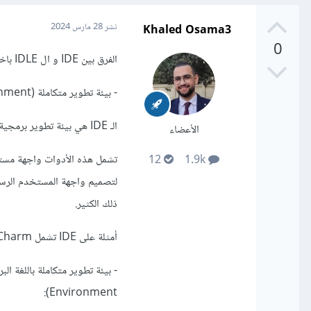
Khaled Osama3
نشر
28 مارس 2024
0
الفرق بين IDE و ال IDLE باختصار:
- بيئة تطوير متكاملة (IDE - Integrated Development Environment):
الـ IDE هي بيئة تطوير برمجية متكاملة توفر مجموعة شاملة من الأدوات والميزات لتطوير البرمجيات.
الأعضاء
تشمل هذه الأدوات واجهة مستخ
12
1.9k
ذلك الكثير.
أمثلة على IDE تشمل PyCharm وVisual Studio وEclipse وNetBeans.
Environment):