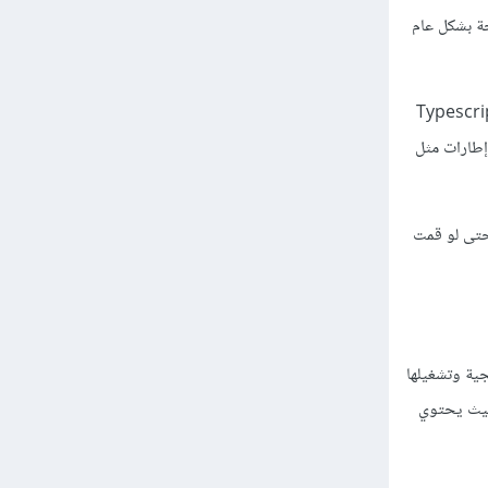
 على أنه بيئة تطوير للبرمجة بشكل عام
 IDE حيث يأتي بشكل إفتراضي يدعم لغات الويب فقط وهي HTML, CSS, JS ولغة Typescript
 وPHP وغيرهم، أيضًا ليدعم إطارات مثل
حتى لو قمت
جية وتشغيلها
 حيث يحتوي