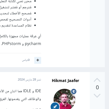
محرر نصي لكتابة التعلي
مُترجم أو مُفسّر لتشغيل
مُصحح الأخطاء لتحديد 
أدوات التصحيح لفحص ك
نظام المساعدة لتقديم 
أي غرفة عمليات مجهزة بالكامل
pycharm و PHPstorm.
اقتباس
Hikmat Jaafer
نشر
28 مارس 2024
0
IDE و IDLE هما اثن
والوظائف التي يقدمونها. الفرق 