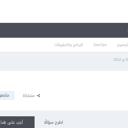
تصميم
DevOps
البرامج والتطبيقات
متابعو
مشاركة
اطرح سؤالًا
أجب على هذا 