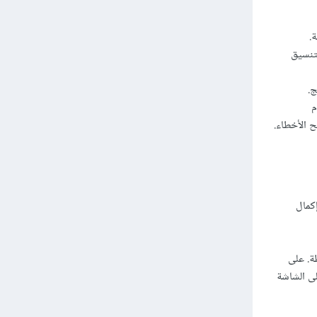
 والتنسيق
ج.
تخدم
ان وإكمال
تعليمية البسيطة. على
ID لكتابة برنامج Python بسيط يقوم بطباعة "Hello, World!" على الشاشة