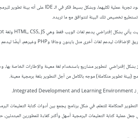
الأمر محير بالفعل عند عدم وجود تجربة عملية لكليهما، وبشكل بسيط فكر في الـ IDE
تطيع تخصيص تلك البيئة لتتوافق مع ما تريده.
فلديك Vscode وهو
ولكن نستطيع تخصيصه عن طريق الإضافات ليدعم لغات أخرى مثل بايثون وجافا
ز بشكل إفتراضي لتطوير مشاريع باستخدام لغة معينة والإطارات الخاصة بها، و
 (بيئة تطوير متكاملة) موجه بالكامل من أجل التطوير بلغة برمجية معينة.
تطوير المتكاملة للتعلم، في شكل برنامج يجمع بين أدوات كتابة التعليمات البرم
جعل عملية كتابة التعليمات البرمجية أسهل وأكثر كفاءة للمطورين المبتدئين،