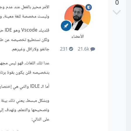
0
وليست مخصصة للغة معينة، وتس
الأعضاء
جانغو ولارافل وغيرهم.
231
21.6k
عدا تلك اللغات، فهو ليس مجه
بتخصيصه فلن يكون بقوة برنامج
أما الـ IDLE والتي هي إختصار لـ Integrated Development and Learning Environment.
وبشكل مبسط، يعني ذلك بيئة ال
وتصحيحها والتعلم، وتهدف إلى 
على التالي: