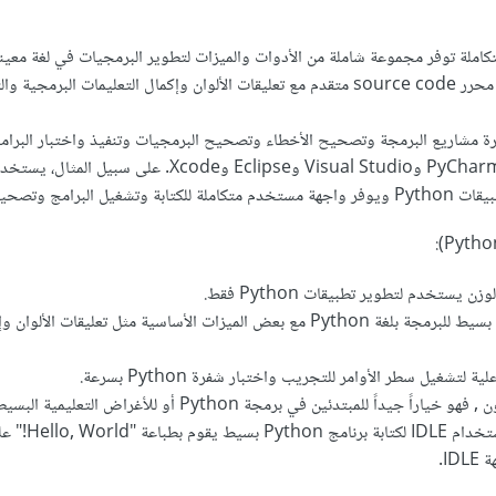
يحتوي IDE عادة على محرر source code متقدم مع تعليقات الألوان وإكمال التعليمات البرمجية
ارة مشاريع البرمجة وتصحيح الأخطاء وتصحيح البرمجيات وتنفيذ واختبار البرام
أمثلة على IDE تشمل PyCharm وVisual Studio وEclipse وXcode. على سبيل المثال، يس
كما يوفر محرر نصوص بسيط للبرمجة بلغة Python مع بعض الميزات الأساسية مثل تعليقات الألو
 لتشغيل سطر الأوامر للتجريب واختبار شفرة Python بسرعة.
إذا كنت مبتدأ في بايثون , فهو خياراً جيداً للمبتدئين في برمجة Python أو للأغراض ال
سبيل المثال، يمكنك استخدام LE
I.