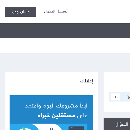
تسجيل الدخول
حساب جديد
إعلانات
ن
1
السؤال