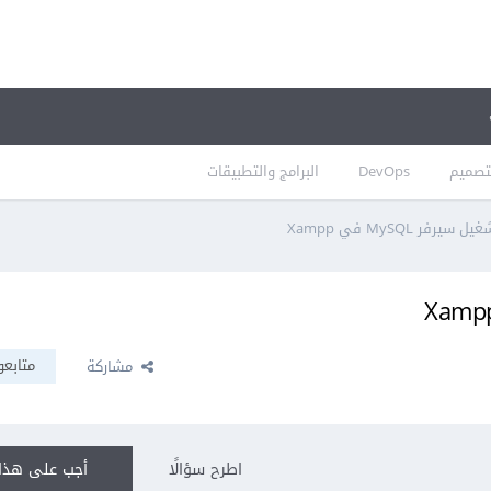
تصميم
DevOps
البرامج والتطبيقات
رفر MySQL في Xampp
متابعو
مشاركة
اطرح سؤالًا
أجب على هذا 