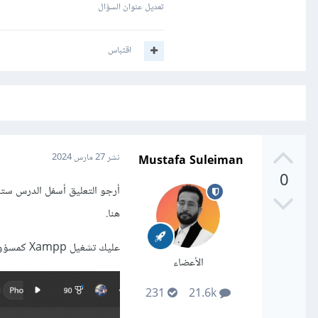
تعديل عنوان السؤال
اقتباس
Mustafa Suleiman
نشر
27 مارس 2024
0
أرجو التعليق أسفل الدرس ست
هنا.
عليك تشغيل Xampp كمسؤول كالتالي:
الأعضاء
231
21.6k