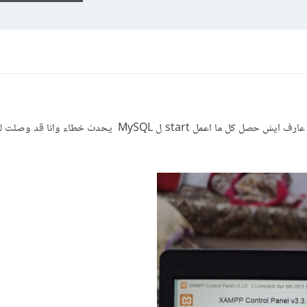
صار لي فترة وانا شغال فيه لكن الان مش عارف ايش حصل كل ما اعمل start ل MySQL يحدث