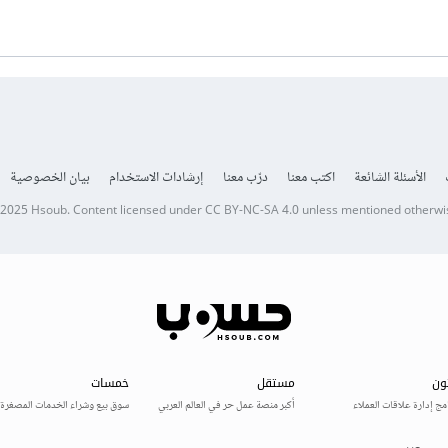
الأسئلة الشائعة
اكتب معنا
درّب معنا
إرشادات الاستخدام
بيان الخصوصية
 2025
Hsoub
.
Content licensed under
CC BY-NC-SA 4.0
unless mentioned otherwi