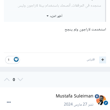
ستجده في المرفقات، أنصحك باستخدام بيئة لاراجون وليس
xampp.
أظهر المزيد
استخدمت لاراجون ولم ينجح
laravel-11.rar
Fetching info...
اقتباس
1
0
Mustafa Suleiman
نشر
27 مارس 2024