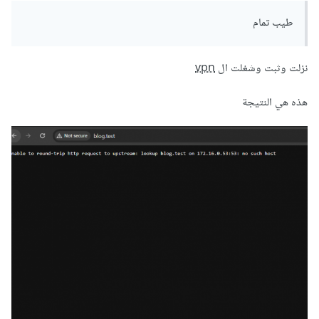
طيب تمام
نزلت وثبت وشغلت ال
vpn
هذه هي النتيجة