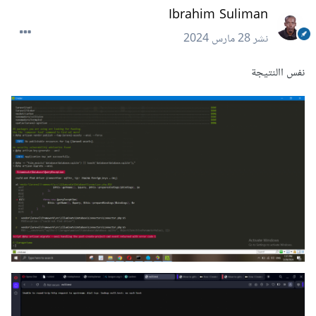
Ibrahim Suliman
نشر
28 مارس 2024
نفس االنتيجة