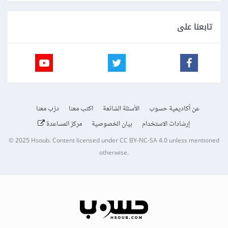
تابعنا على
عن أكاديمية حسوب
الأسئلة الشائعة
اكتب معنا
درّب معنا
إرشادات الاستخدام
بيان الخصوصية
مركز المساعدة
© 2025
Hsoub
.
Content licensed under
CC BY-NC-SA 4.0
unless mentioned
otherwise.