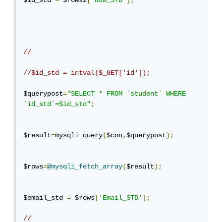
$id_std 
=
 $rows2
[
'Num_STD'
];
//
//$id_std = intval($_GET['id']);
$querypost
=
"SELECT * FROM `student` WHERE 
`id_std`=$id_std"
;
$result
=
mysqli_query
(
$con
,
$querypost
);
$rows
=
@mysqli_fetch_array
(
$result
);
$email_std 
=
 $rows
[
'Email_STD'
];
//