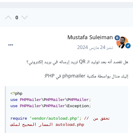
0
Mustafa Suleiman
نشر
24 مارس 2024
هل تقصد أنه بعد توليد الـ QR تريد إرساله في بريد إلكتروني؟
إليك مثال بواسطة مكتبة phpmailer في PHP:
<?
use
PHPMailer
\P
HPMailer
\P
HPMailer
;
use
PHPMailer
\P
HPMailer
\Exception
;
// تحقق من 
;
'vendor/autoload.php'
require
المسار الصحيح لملف autoload.php