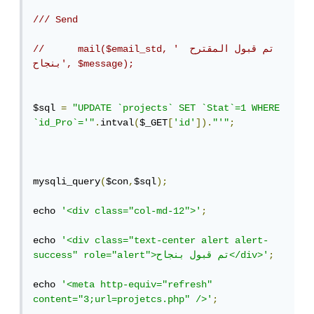
/// Send
//	mail($email_std, 'تم قبول المقترح  
بنجاح', $message);
$sql 
=
"UPDATE `projects` SET `Stat`=1 WHERE 
`id_Pro`='"
.
intval
(
$_GET
[
'id'
]).
"'"
;
mysqli_query
(
$con
,
$sql
);
echo 
'<div class="col-md-12">'
;
echo 
'<div class="text-center alert alert-
;
success" role="alert">تم قبول بنجاح</div>'
echo 
'<meta http-equiv="refresh" 
content="3;url=projetcs.php" />'
;