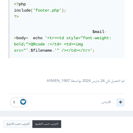
<?
php 

include
(
'footer.php'
);
?>
                                 $mail
-
>
body
=
  echo 
'<tr><td style="font-weight: 
bold;">QRcode :</td> <td><img 
src="'
.
$filename
.
'" /></td></tr>'
;
تم التعديل في
24 مارس 2024
بواسطة AYMEN_1997
اقتباس
1
الترتيب حسب التقييم
الترتيب حسب التاريخ