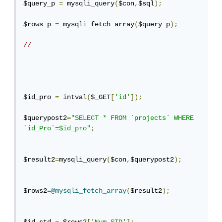
$query_p 
=
 mysqli_query
(
$con
,
$sql
);
$rows_p 
=
 mysqli_fetch_array
(
$query_p
);
//
$id_pro 
=
 intval
(
$_GET
[
'id'
]);
$querypost2
=
"SELECT * FROM `projects` WHERE 
`id_Pro`=$id_pro"
;
$result2
=
mysqli_query
(
$con
,
$querypost2
);
$rows2
=
@mysqli_fetch_array
(
$result2
);