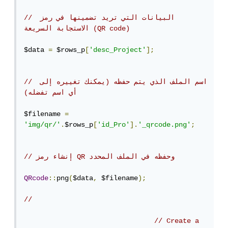
// البيانات التي تريد تضمينها في رمز 
الاستجابة السريعة (QR code)
$data 
=
 $rows_p
[
'desc_Project'
];
// اسم الملف الذي يتم حفظه (يمكنك تغييره إلى 
أي اسم تفضله)
$filename 
=
'img/qr/'
.
$rows_p
[
'id_Pro'
].
'_qrcode.png'
;
// إنشاء رمز QR وحفظه في الملف المحدد
QRcode
::
png
(
$data
,
 $filename
);
//
// Create a 