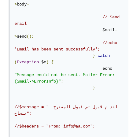
>
body
=
// Send 
email
                                    $mail
-
>
send
();
//echo 
'Email has been sent successfully';
}
catch
(
Exception
 $e
)
{
                                    echo 
"Message could not be sent. Mailer Error: 
{$mail->ErrorInfo}"
;
}
//$message = "لقد م قبول تم قبول المقترح  
بنجاح";
//$headers = "From: info@aa.com";