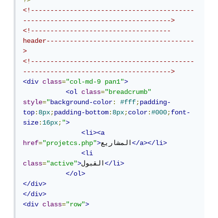
?>
<!------------------------------------------
-------------------------------------->
<!------------------------------------
header--------------------------------------
>
<!------------------------------------------
-------------------------------------->
<div
class
=
"col-md-9 pan1"
>
<ol
class
=
"breadcrumb"
style
=
"
background-color
:
#fff
;
padding-
top
:
8px
;
padding-bottom
:
8px
;
color
:
#000
;
font-
size
:
16px
;
"
>
<li><a
</a></li>
المشاريع
>
"projetcs.php"
=
href
<li
</li>
القبول
>
"active"
=
class
</ol>
</div>
</div>
<div
class
=
"row"
>