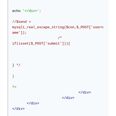
echo 
'</div>'
;
//$send = 
mysqli_real_escape_string($con,$_POST['usern
ame']);
/* 								 
if(isset($_POST['submit'])){

} */
}
?>
</div>
</div>
</div>
</div>