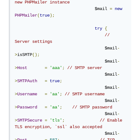
new PHPMailer instance
                                $mail 
=
new
PHPMailer
(
true
);
try
{
// 
Server settings
                                    $mail
-
>
isSMTP
();
                                    $mail
-
>
Host
=
'aaa'
;
// SMTP server
                                    $mail
-
>
SMTPAuth
=
true
;
                                    $mail
-
>
Username
=
'aa'
;
// SMTP username
                                    $mail
-
>
Password
=
'aa'
;
// SMTP password
                                    $mail
-
>
SMTPSecure
=
'tls'
;
// Enable 
TLS encryption, `ssl` also accepted
                                    $mail
-