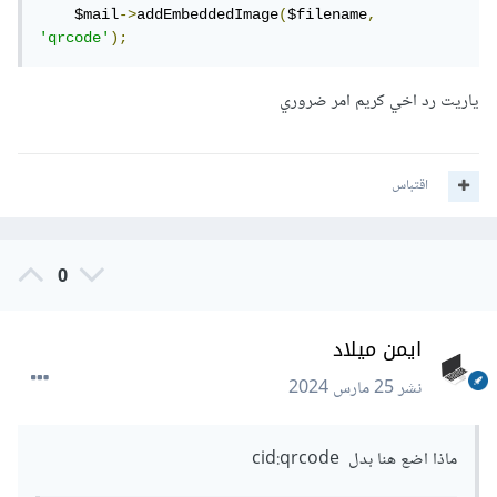
// إرفاق الصورة كجزء مضمن في البريد 
    $mail
->
addEmbeddedImage
(
$filename
,
الإلكتروني
'qrcode'
);
    $mail
->
addEmbeddedImage
(
$filename
,
'qrcode'
);
ياريت رد اخي كريم امر ضروري
// إرسال البريد الإلكتروني
    $mail
->
send
();
    echo 
'Message has been sent'
;
اقتباس
}
catch
(
Exception
 $e
)
{
    echo 
"Message could not be sent. Mailer 
Error: {$mail->ErrorInfo}"
;
}
0
?>
والفكرة هي بإرفاق صورة الرمز الشريطي QR باستخدام الدالة
ايمن ميلاد
addEmbeddedImage وتعيينها كمرفق مضمن في البريد
نشر
25 مارس 2024
الإلكتروني، وعرض الصورة في البريد الإلكتروني باستخدام عنوان
الرابط cid:qrcode، وبالطبع عليك تغيير
ماذا اضع هنا بدل cid:qrcode
path_to_your_qr_code.png إلى مسار الصورة الخاصة برمز