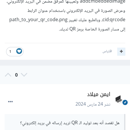
addEmbeddedImage وتعيينها كمرفق مضمن في البريد الإلكتروني،
وعرض الصورة في البريد الإلكتروني باستخدام عنوان الرابط
cid:qrcode، وبالطبع عليك تغيير path_to_your_qr_code.png
إلى مسار الصورة الخاصة برمز QR لديك.
اقتباس
1
0
ايمن ميلاد
نشر
24 مارس 2024
هل تقصد أنه بعد توليد الـ QR تريد إرساله في بريد إلكتروني؟