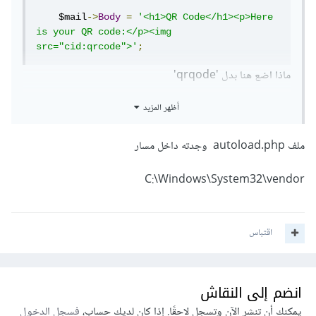
QR لديك.
    $mail
->
Body
=
'<h1>QR Code</h1><p>Here 
is your QR code:</p><img 
src="cid:qrcode">'
;
ماذا اضع هنا بدل 'qrqode'
أظهر المزيد
    $mail
->
addEmbeddedImage
(
$filename
,
'qrcode'
);
ملف autoload.php وجدته داخل مسار
ياريت رد اخي كريم امر ضروري
C:\Windows\System32\vendor
اقتباس
انضم إلى النقاش
يمكنك أن تنشر الآن وتسجل لاحقًا. إذا كان لديك حساب،
فسجل الدخول