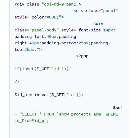
<div
class
=
"col-md-9 pan1"
>
<div
class
=
"panel"
style
=
"
color
:
#000
;
"
>
<div
class
=
"panel-body"
style
=
"
font-size
:
14px
;
padding-left
:
40px
;
padding-
right
:
40px
;
padding-bottom
:
25px
;
padding-
top
:
25px
;
"
>
<?
php 

if
(
isset
(
$_GET
[
'id'
])){
//
$id_p 
=
 intval
(
$_GET
[
'id'
]);
                                        $sql 
=
"SELECT * FROM `show_projects_adm` WHERE 
id_Pro=$id_p"
;