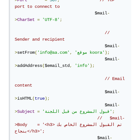
>
Port
=
587
;
// TCP 
port to connect to
                                $mail
-
>
CharSet
=
'UTF-8'
;
// 
Sender and recipient
                                    $mail
-
);
'موقع koora'
,
'info@aa.com'
(
setFrom
>
                                    $mail
-
>
addAddress
(
$email_std
,
'info'
);
// Email 
content
                                    $mail
-
>
isHTML
(
true
);
                                    $mail
-
;
'قبول المشروع من قبل اللجنة'
=
Subject
>
//   $mail-
>Body    = '<h3>تم القبول المشروع الخاص بك 
بنجاح</h3>';
                                 $mail
-