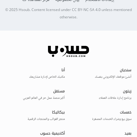
© 2025
Hsoub
.
Content licensed under
CC BY-NC-SA 4.0
unless mentioned
otherwise.