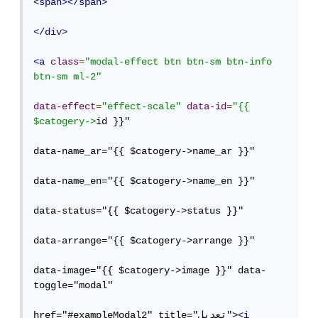
<span></span>
</div>
<a
class
=
"modal-effect btn btn-sm btn-info 
btn-sm ml-2"
data-effect
=
"effect-scale"
data-id
=
"{{ 
$catogery->
id }}"

data-name_ar="{{ $catogery->name_ar }}"

data-name_en="{{ $catogery->name_en }}"

data-status="{{ $catogery->status }}"

data-arrange="{{ $catogery->arrange }}"

data-image="{{ $catogery->image }}" data-
toggle="modal"

<i
href="#exampleModal2" title="تعديل">