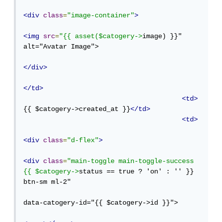
<div
class
=
"image-container"
>
<img
src
=
"{{ asset($catogery->
image) }}" 
alt="Avatar Image">

</div>
</td>
<td>
{{ $catogery->created_at }}
</td>
<td>
<div
class
=
"d-flex"
>
<div
class
=
"main-toggle main-toggle-success 
{{ $catogery->
status == true ? 'on' : '' }} 
btn-sm ml-2"

data-catogery-id="{{ $catogery->id }}">
