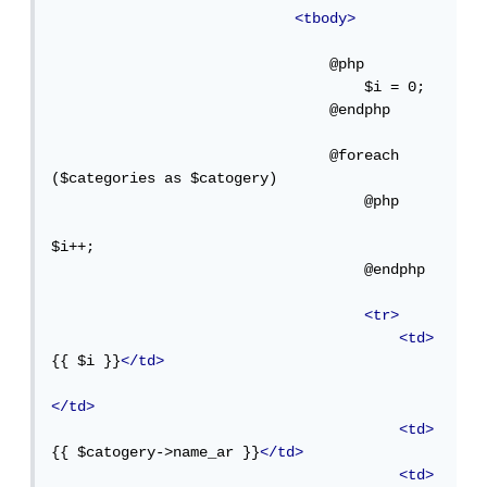
<tbody>
                                @php

                                    $i = 0;

                                @endphp

                                @foreach 
($categories as $catogery)

                                    @php

$i++;

                                    @endphp

<tr>
<td>
{{ $i }}
</td>
</td>
<td>
{{ $catogery->name_ar }}
</td>
<td>