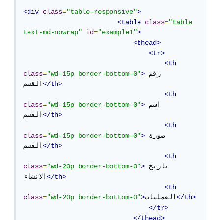
<div
class
=
"table-responsive"
>
<table
class
=
"table 
text-md-nowrap"
id
=
"example1"
>
<thead>
<tr>
<th
رقم 
>
"wd-15p border-bottom-0"
=
class
</th>
القسم
<th
اسم 
>
"wd-15p border-bottom-0"
=
class
</th>
القسم
<th
صورة 
>
"wd-15p border-bottom-0"
=
class
</th>
القسم
<th
تاريخ 
>
"wd-20p border-bottom-0"
=
class
</th>
الانشاء
<th
</th>
العمليات
>
"wd-20p border-bottom-0"
=
class
</tr>
</thead>