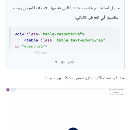
حاول استخدام خاصية links التي تقدمها Laravel لعرض روابط
التقسيم في العرض كالتالي:
<div
class
=
"table-responsive"
>
<table
class
=
"table text-md-nowrap"
id
=
"example1"
>
<thead>
</thead>
أظهر المزيد
<tbody>
عندما وضعت الكود ظهرت معي بشكل غريب جدا
            @foreach ($categories as 
$category)

<!-- بيانات الصفوف كما هي -
->
            @endforeach

</tbody>
</table>
<!-- إضافة روابط التقسيم -->