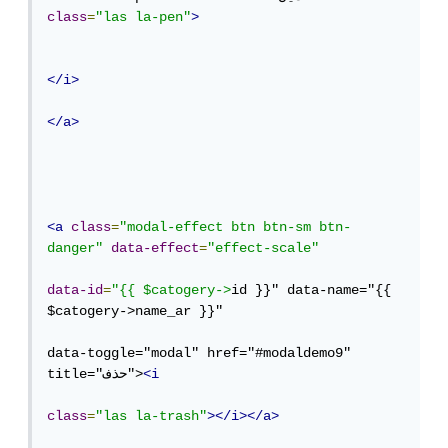
class
=
"las la-pen"
>
</i>
</a>
<a
class
=
"modal-effect btn btn-sm btn-
danger"
data-effect
=
"effect-scale"
data-id
=
"{{ $catogery->
id }}" data-name="{{ 
$catogery->name_ar }}"

data-toggle="modal" href="#modaldemo9" 
<i
title="حذف">
class
=
"las la-trash"
></i></a>