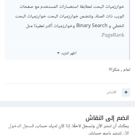
خوارزميات البحث لمطابقة استفسارات المستخدم مع صفحات
الويب ذات الصلة، وتتضمن خوارزميات البحث خوارزميات البحث
الخطي و Binary Search وخوارزميات أكثر تعقيدًا مثل
PageRank.
أيضًا تعتمد مواقع التجارة الإلكترونية مثل Amazon و eBay
أظهر المزيد
خوارزميات البحث لمساعدة العملاء في العثور على المنتجات التي
يبحثون عنها، حيث تتضمن خوارزميات البحث الخطي و Binary
تمام , شكرااا
Search وخوارزميات تصفية البيانات.
اقتباس
وتستخدم تطبيقات الوسائط الاجتماعية مثل Facebook و
Twitter خوارزميات البحث للعثور على الأشخاص والمحتوى ذي
الصلة.
انضم إلى النقاش
يمكنك أن تنشر الآن وتسجل لاحقًا. إذا كان لديك حساب،
فسجل الدخول
أيضًا تطبيقات الخرائط مثل Google Maps و Apple Maps
الآن
لتنشر باسم حسابك.