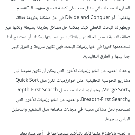
المثال، البحث الثنائي مثال جيد على كيفية تطبيق مفهوم الـ "تقسيم
وتغلب" أو Divide and Conquer في حل مشكلة بطريقة فعّالة،
ويظهر لنا البحث الخطي كيف يمكننا حل مشاكل بطريقة بسيطة ولكنها غير
فعالة بالنسبة لبعض الحالات، و بالتأكيد من تسميتها يمكنك أن تستنتج أننا
نستخدمها كثيرا في خوارزميات البحث فهي تكون سريعة و الفرق كبير
جدا بينها و الطرق التقليدية.
و هناك العديد من الخوارزميات الأخرى التي يمكن أن تكون مفيدة في
مشاريع الحوسبة الحقيقية، مثل خوارزميات الفرز مثل Quick Sort
وMerge Sort، وخوارزميات البحث مثل Depth-First Search
وBreadth-First Search، والعديد من الخوارزميات الأخرى التي
تستخدم لحل مشاكل معينة في مجالات مختلفة مثل التشفير والتحليل
البياني وغيرها.
و أنصح بالإطلاع عليها لأنك بالتأكيد ستحتاجها في أحد مشاريعك