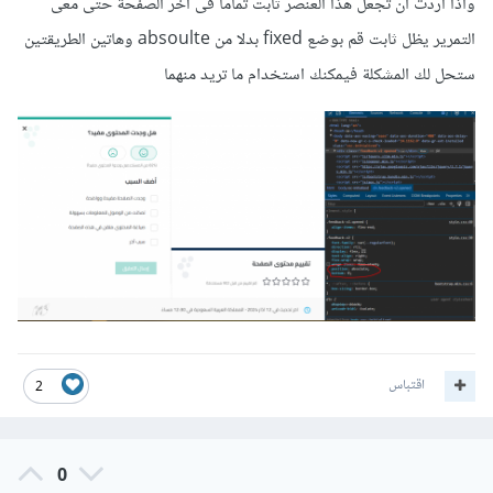
واذا اردت ان تجعل هذا العنصر ثابت تماما فى اخر الصفحة حتى معى
التمرير يظل ثابت قم بوضع fixed بدلا من absoulte وهاتين الطريقتين
ستحل لك المشكلة فيمكنك استخدام ما تريد منهما
اقتباس
2
0