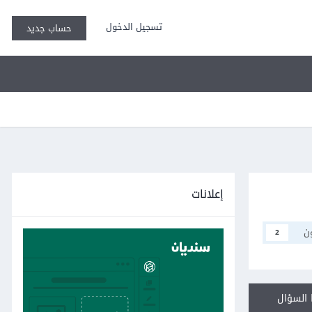
تسجيل الدخول
حساب جديد
إعلانات
ن
2
السؤال