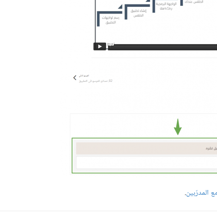
 المدرّبين
.