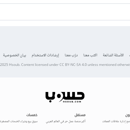
الأسئلة الشائعة
اكتب معنا
درّب معنا
إرشادات الاستخدام
بيان الخصوصية
 2025
Hsoub
.
Content licensed under
CC BY-NC-SA 4.0
unless mentioned otherwi