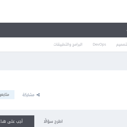
تصميم
DevOps
البرامج والتطبيقات
متابعو
مشاركة
اطرح سؤالًا
أجب على هذا 