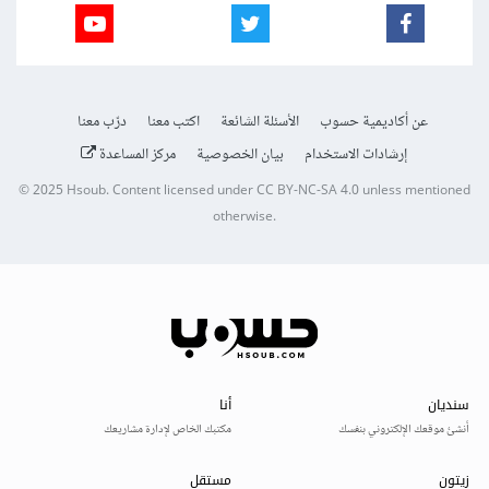
عن أكاديمية حسوب
الأسئلة الشائعة
اكتب معنا
درّب معنا
إرشادات الاستخدام
بيان الخصوصية
مركز المساعدة
© 2025
Hsoub
.
Content licensed under
CC BY-NC-SA 4.0
unless mentioned
otherwise.