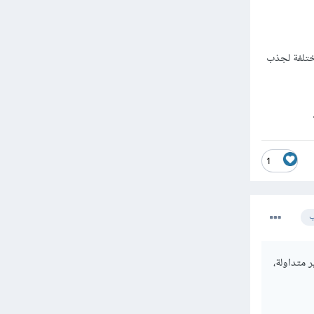
ختلفة لجذب
1
ب
 متداولة،