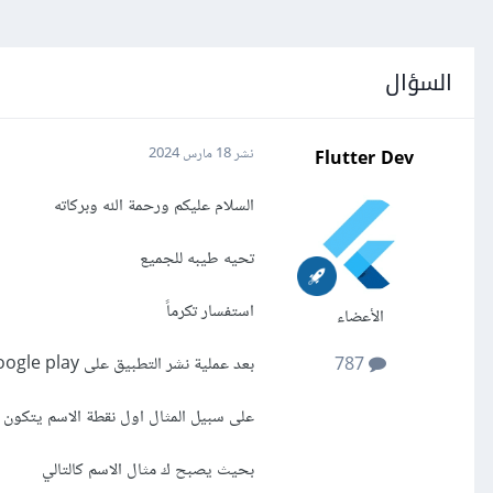
السؤال
Flutter Dev
نشر
18 مارس 2024
السلام عليكم ورحمة الله وبركاته
تحيه طيبه للجميع
استفسار تكرماً
الأعضاء
بعد عملية نشر التطبيق على google play التطبيق لا يظهر من خلال البحث عنه من خلال الاسم الا في حالة محدده
787
على سبيل المثال اول نقطة الاسم يتكون 
بحيث يصبح ك مثال الاسم كالتالي