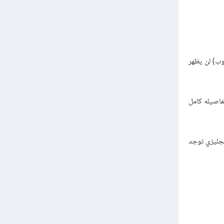
وب) لن يظهر
كتابته بكل احرفه وتفاصيله كامل
نجليزي توجد