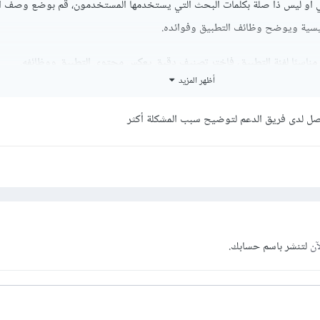
 أو ليس ذا صلة بكلمات البحث التي يستخدمها المستخدمون، قم بوضع وصف ا
ئيسية ويوضح وظائف التطبيق وفوائده.
ناسبًا لفئة التطبيق، فاختر تصنيف دقيق يعكس محتوى التطبيق ووظائفه.
أظهر المزيد
افيًا لجعله يظهر في نتائج البحث، لذلك حاول الترويج لتطبيقك من خلال قنوات
ين.
صل لدى فريق الدعم لتوضيح سبب المشكلة أكثر
الوقت بعد نشره، فانتظر بعض الوقت.
آن
لتنشر باسم حسابك.