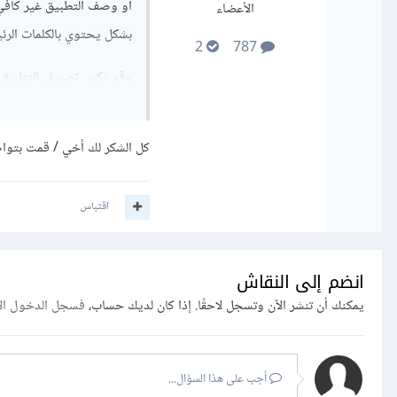
أو وصف التطبيق غير كافي
الأعضاء
بشكل يحتوي بالكلمات الر
2
787
وقد يكون تصنيف التطبيق م
أو عدد تحميلات التطبيق ك
لجذب المزيد من المستخدم
كل الشكر لك أخي / قمت بتوا
بالإضافة إلى أنّ فهرسة التطبيق بواسطة Google Play يستغرق بعض 
اقتباس
انضم إلى النقاش
يمكنك أن تنشر الآن وتسجل لاحقًا. إذا كان لديك حساب،
فسجل الدخول ال
أجب على هذا السؤال...