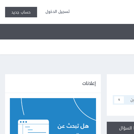
تسجيل الدخول
حساب جديد
إعلانات
ن
1
السؤال