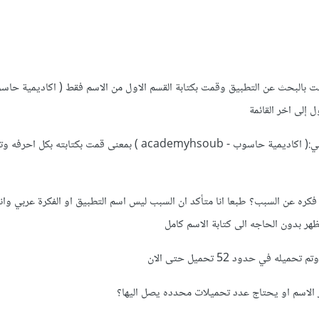
 بالبحث عن التطبيق وقمت بكتابة القسم الاول من الاسم فقط ( اكاديمية حاس
إلى اخر القائمة
ولكن لو قمت بالبحث عن الاسم بشكل التالي:( اكاديمية حاسوب - academyhsoub ) بمعنى قمت ب
فكره عن السبب؟ طبعا انا متأكد ان السبب ليس اسم التطبيق او الفكرة عربي وا
ر بدون الحاجه الى كتابة الاسم كامل
في حدود 52 تحميل حتى الان
الاسم او يحتاج عدد تحميلات محدده يصل اليها؟