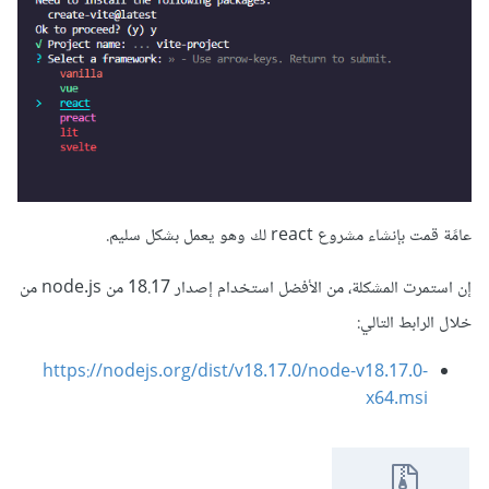
عامًة قمت بإنشاء مشروع react لك وهو يعمل بشكل سليم.
إن استمرت المشكلة، من الأفضل استخدام إصدار 18.17 من node.js من
خلال الرابط التالي:
https://nodejs.org/dist/v18.17.0/node-v18.17.0-
x64.msi