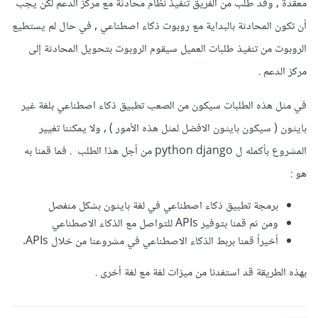
معقدة , وقد طلب من الفريق تنفيذ نظام محادثة مع مركز الدعم لكن يجب
أن تكون المحادثة بالبداية مع روبوت ذكاء اصطناعي , في حال لم يستطيع
الروبوت من تنفيذ طلبات العميل سيقوم الروبوت بتحويل المحادثة إلى
مركز الدعم .
في مثل هذه الطلبات سيكون من الصعب تطبيق ذكاء اصطناعي بلغة غير
بايثون ( سيكون بايثون الافضل لمثل هذه الأمور ) , ولا يمكننا تغيير
المشروع بأكمله ل python django من أجل هذا الطلب . فما قمنا به
هو :
برمجة تطبيق ذكاء اصطناعي في لغة بايثون بشكل منفصل
ومن ثم قمنا بتوفير APIs للتواصل مع الذكاء الاصطناعي
أخيراً قمنا بربط الذكاء الاصطناعي في مشروعنا من خلال APIs.
بهذه الطريقة قد استفدنا من ميزات لغة مع لغة أخرى .