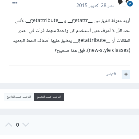
نشر
28 أكتوبر 2015
أريد معرفة الفرق بين __getattr__ و __getattribute__، لأنني
لحد الآن لا أعرف متى أستخدم كل واحدة منهما، قرأت في إحدى
المقالات أن __getattribute__ ينطبق عليها أصناف النمط الجديد
(new-style classes)، فهل هذا صحيح؟
اقتباس
الترتيب حسب التقييم
الترتيب حسب التاريخ
0