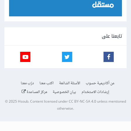
تابعنا على
عن أكاديمية حسوب
الأسئلة الشائعة
اكتب معنا
درّب معنا
إرشادات الاستخدام
بيان الخصوصية
مركز المساعدة
© 2025
Hsoub
.
Content licensed under
CC BY-NC-SA 4.0
unless mentioned
otherwise.