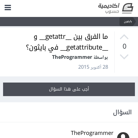
بايثون
ما الفرق بين __getattr__ و
__getattribute__ في بايثون؟
0
بواسطة TheProgrammer
28 أكتوبر 2015
أجب على هذا السؤال
السؤال
TheProgrammer