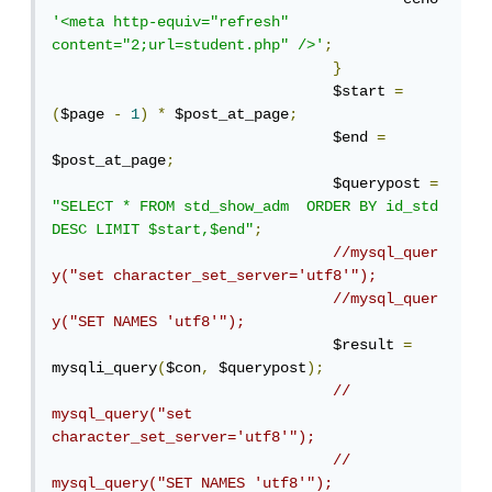
'<meta http-equiv="refresh" 
content="2;url=student.php" />'
;
}
				$start 
=
(
$page 
-
1
)
*
 $post_at_page
;
				$end 
=
$post_at_page
;
				$querypost 
=
"SELECT * FROM std_show_adm  ORDER BY id_std 
DESC LIMIT $start,$end"
;
//mysql_quer
y("set character_set_server='utf8'"); 
//mysql_quer
y("SET NAMES 'utf8'");
				$result 
=
mysqli_query
(
$con
,
 $querypost
);
//   
mysql_query("set 
character_set_server='utf8'"); 
//	
mysql_query("SET NAMES 'utf8'");