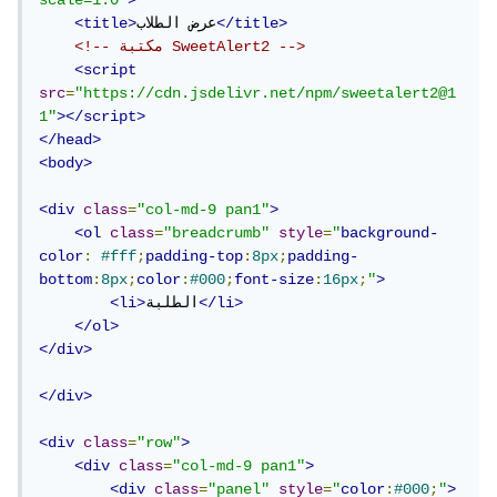
scale=1.0"
>
</title>
عرض الطلاب
<title>
<!-- مكتبة SweetAlert2 -->
<script
src
=
"https://cdn.jsdelivr.net/npm/sweetalert2@1
1"
></script>
</head>
<body>
<div
class
=
"col-md-9 pan1"
>
<ol
class
=
"breadcrumb"
style
=
"
background-
color
:
#fff
;
padding-top
:
8px
;
padding-
bottom
:
8px
;
color
:
#000
;
font-size
:
16px
;
"
>
</li>
الطلبة
<li>
</ol>
</div>
</div>
<div
class
=
"row"
>
<div
class
=
"col-md-9 pan1"
>
<div
class
=
"panel"
style
=
"
color
:
#000
;
"
>