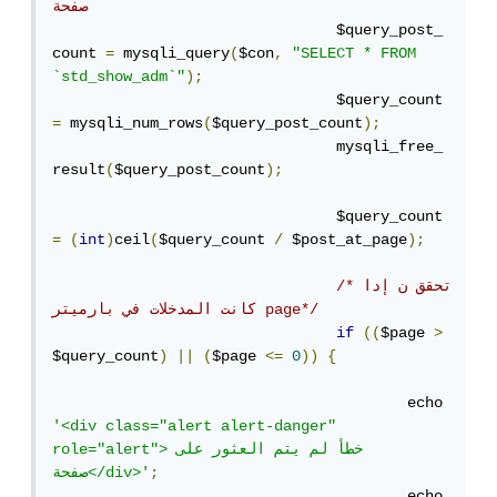
صفحة
				$query_post_
count 
=
 mysqli_query
(
$con
,
"SELECT * FROM 
`std_show_adm`"
);
				$query_count 
=
 mysqli_num_rows
(
$query_post_count
);
				mysqli_free_
result
(
$query_post_count
);
				$query_count 
=
(
int
)
ceil
(
$query_count 
/
 $post_at_page
);
/*تحقق ن إدا 
كانت المدخلات في بارميتر page*/
if
((
$page 
>
$query_count
)
||
(
$page 
<=
0
))
{
					echo 
'<div class="alert alert-danger" 
role="alert">خطأ لم يتم العثور على 
;
صفحة</div>'
					echo 