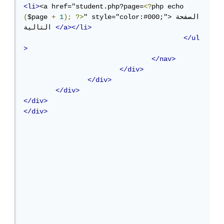
<li>
<a href="student.php?page=
<?
php echo 
" style="color:#000;">الصفحة 
?>
);
1
+
$page 
(
</a></li>
التالية 
</ul
>
</nav>
</div>
</div>
</div>
</div>
</div>