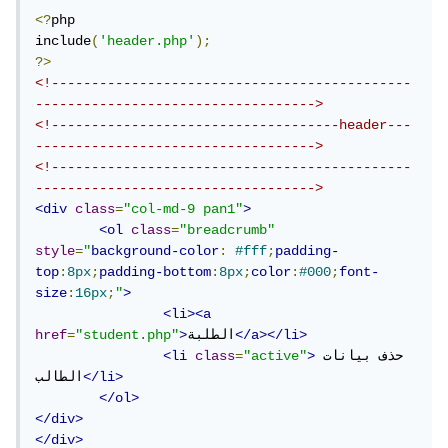
<?
php

include
(
'header.php'
);
?>
<!---------------------------------------------
----------------------------------->
<!------------------------------------header---
----------------------------------->
<!---------------------------------------------
----------------------------------->
<div
class
=
"col-md-9 pan1"
>
<ol
class
=
"breadcrumb"
style
=
"
background-color
:
#fff
;
padding-
top
:
8px
;
padding-bottom
:
8px
;
color
:
#000
;
font-
size
:
16px
;
"
>
<li><a
</a></li>
الطلبة
>
"student.php"
=
href
حذف بيانات 
>
"active"
=
class
<li
</li>
الطالب
</ol>
</div>
</div>