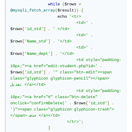
while
(
$rows 
=
@mysqli_fetch_array
(
$result
))
{
                    echo 
'<tr>

                            <td>'
.
$rows
[
'id_std'
]
.
' </td>

                            <td>'
.
$rows
[
'Name_std'
]
.
'</td>

                            <td>'
.
$rows
[
'Name_dept'
]
.
'</td>

                            <td style="padding: 
10px;"><a href="edit-student.php?id='
.
$rows
[
'id_std'
]
.
'" class="btn-edit"><span 
class="glyphicon glyphicon-pencil"></span> 
تعديل </a></td>

                            <td style="padding: 
10px;"><a href="#" class="btn-delete" 
onclick="confirmDelete('
.
 $rows
[
'id_std'
]
.
')"><span class="glyphicon glyphicon-trash">
</span> حذف </a></td>

                        </tr>'
;
}