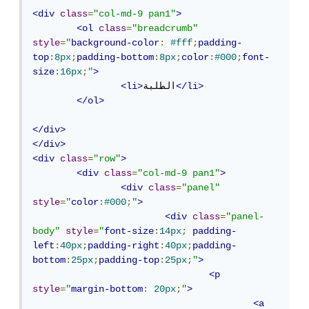
<div
class
=
"col-md-9 pan1"
>
<ol
class
=
"breadcrumb"
style
=
"
background-color
:
#fff
;
padding-
top
:
8px
;
padding-bottom
:
8px
;
color
:
#000
;
font-
size
:
16px
;
"
>
</li>
الطلبة
<li>
</ol>
</div>
</div>
<div
class
=
"row"
>
<div
class
=
"col-md-9 pan1"
>
<div
class
=
"panel"
style
=
"
color
:
#000
;
"
>
<div
class
=
"panel-
body"
style
=
"
font-size
:
14px
;
padding-
left
:
40px
;
padding-right
:
40px
;
padding-
bottom
:
25px
;
padding-top
:
25px
;
"
>
<p
style
=
"
margin-bottom
:
20px
;
"
>
<a