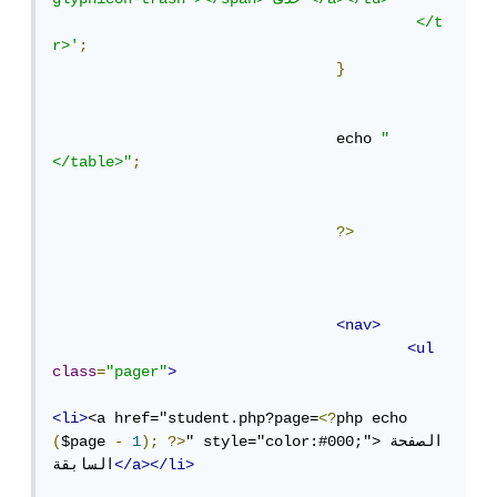
					 </t
r>'
;
}
				echo 
" 
</table>"
;
?>
<nav>
<ul
class
=
"pager"
>
<li>
<a href="student.php?page=
<?
php echo 
" style="color:#000;">الصفحة 
?>
);
1
-
$page 
(
</a></li>
السابقة