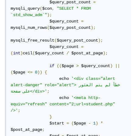
                $query_post_count 
=
mysqli_query
(
$con
,
"SELECT * FROM 
`std_show_adm`"
);
                $query_count 
=
mysqli_num_rows
(
$query_post_count
);
mysqli_free_result
(
$query_post_count
);
                $query_count 
=
(
int
)
ceil
(
$query_count 
/
 $post_at_page
);
if
((
$page 
>
 $query_count
)
||
(
$page 
<=
0
))
{
                    echo 
'<div class="alert 
alert-danger" role="alert">خطأ لم يتم العثور 
;
على صفحة</div>'
                    echo 
'<meta http-
equiv="refresh" content="2;url=student.php" 
/>'
;
}
                $start 
=
(
$page 
-
1
)
*
$post_at_page
;