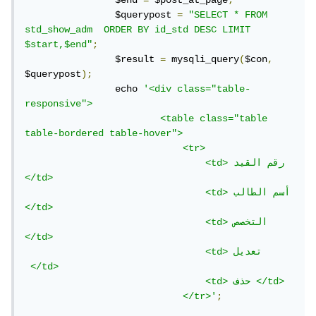
                $end 
=
 $post_at_page
;
                $querypost 
=
"SELECT * FROM 
std_show_adm  ORDER BY id_std DESC LIMIT 
$start,$end"
;
                $result 
=
 mysqli_query
(
$con
,
$querypost
);
                echo 
'<div class="table-
responsive">

                        <table class="table 
table-bordered table-hover">

                            <tr>

                                <td> رقم القيد 
</td>

                                <td> أسم الطالب 
</td>

                                <td> التخصص 
</td>

                                <td> تعديل 
 </td>

                                <td> حذف </td>

                            </tr>'
;