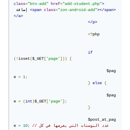
class
=
"btn-add"
href
=
"add-student.php"
>
></span>
"ion-android-add"
=
class
<span
 إضافة 
</a>
</p>
<?
php

if
(!
isset
(
$_GET
[
'page'
]))
{
					$pag
e 
=
1
;
}
else
{
					$pag
e 
=
(
int
)
$_GET
[
'page'
];
}
				$post_at_pag
//عدد البوستات التي يعرضها في كل 
;
10
=
e 