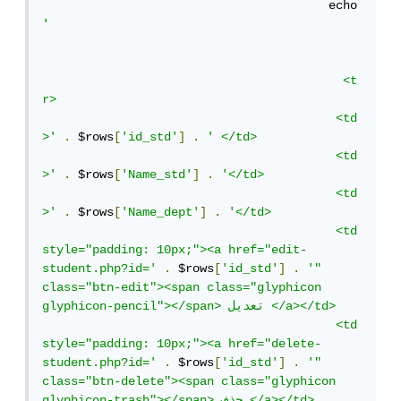
					echo 
'

					  <t
r>

					 <td
>'
.
 $rows
[
'id_std'
]
.
' </td>

					 <td
>'
.
 $rows
[
'Name_std'
]
.
'</td>

					 <td
>'
.
 $rows
[
'Name_dept'
]
.
'</td>

					 <td 
style="padding: 10px;"><a href="edit-
student.php?id='
.
 $rows
[
'id_std'
]
.
'" 
class="btn-edit"><span class="glyphicon 
glyphicon-pencil"></span> تعديل </a></td>

					 <td 
style="padding: 10px;"><a href="delete-
student.php?id='
.
 $rows
[
'id_std'
]
.
'" 
class="btn-delete"><span class="glyphicon 
glyphicon-trash"></span> حذف </a></td>
