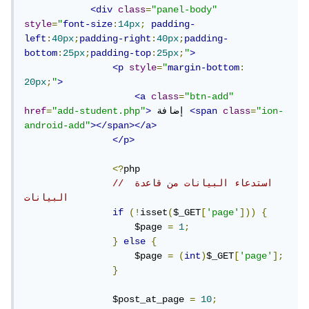
<div
class
=
"panel-body"
style
=
"
font-size
:
14px
;
padding-
left
:
40px
;
padding-right
:
40px
;
padding-
bottom
:
25px
;
padding-top
:
25px
;
"
>
<p
style
=
"
margin-bottom
:
20px
;
"
>
<a
class
=
"btn-add"
"ion-
=
class
<span
 إضافة 
>
"add-student.php"
=
href
android-add"
></span></a>
</p>
<?
php

// استدعاء البيانات من قاعدة 
البيانات
if
(!
isset
(
$_GET
[
'page'
]))
{
                    $page 
=
1
;
}
else
{
                    $page 
=
(
int
)
$_GET
[
'page'
];
}
                $post_at_page 
=
10
;