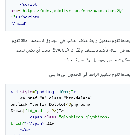
<script
src
=
"https://cdn.jsdelivr.net/npm/sweetalert2@1
1"
></script>
</head>
بعدها تقوم بتعديل رابط حذف الطالب في الجدول لاستدعاء دالة تقوم
بعرض رسالة تأكيد باستخدام SweetAlert2. يجب أن يكون لديك
سكربت خاص يقوم بإدارة عملية الحذف.
بعدها تقوم بتغيير الرابط في الجدول إلى ما يلي:
<td
style
=
"
padding
:
10px
;
"
>
    <a href="#" class="btn-delete" 
onclick="confirmDelete(
<?
php echo 
$rows
[
'id_std'
];
?>
)">

<span
class
=
"glyphicon glyphicon-
 حذف

></span>
trash"
</a>