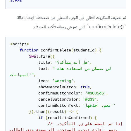
</td>
ثم تضيف السكربت التالي في الجزء السفلي من صفحتك لإنشاء دالة
`()confirmDelete` التي تعرض رسالة تأكيد الحذف.
<
script
>
function
 confirmDelete
(
studentId
)
{
Swal
.
fire
({
,
'هل أنت متأكد؟'
:
            title
"لن تتمكن من استعادة هذه 
:
            text
,
البيانات!"
            icon
:
'warning'
,
            showCancelButton
:
true
,
            confirmButtonColor
:
'#3085d6'
,
            cancelButtonColor
:
'#d33'
,
'نعم, احذفها!'
:
            confirmButtonText
}).
then
((
result
)
=>
{
if
(
result
.
isConfirmed
)
{
// إذا تم الضغط على زر التأكيد، 
يقوم بإعادة توجيه المستخدم إلى صفحة حذف الطالب