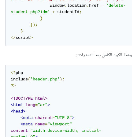
                window
.
location
.
href 
=
'delete-
student.php?id='
+
 studentId
;
}
});
}
</
script
>
وهذا الكود الكامل بعد التعديلات:
<?
php

include
(
'header.php'
);
?>
<!DOCTYPE html>
<html
lang
=
"ar"
>
<head>
<meta
charset
=
"UTF-8"
>
<meta
name
=
"viewport"
content
=
"width=device-width, initial-