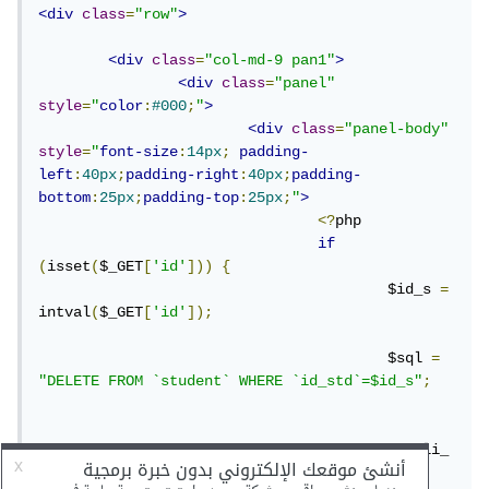
<div
class
=
"row"
>
<div
class
=
"col-md-9 pan1"
>
<div
class
=
"panel"
style
=
"
color
:
#000
;
"
>
<div
class
=
"panel-body"
style
=
"
font-size
:
14px
;
padding-
left
:
40px
;
padding-right
:
40px
;
padding-
bottom
:
25px
;
padding-top
:
25px
;
"
>
<?
php

if
(
isset
(
$_GET
[
'id'
]))
{
					$id_s 
=
intval
(
$_GET
[
'id'
]);
					$sql 
=
"DELETE FROM `student` WHERE `id_std`=$id_s"
;
					mysqli_
query
(
$con
,
 $sql
);