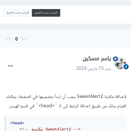
الترتيب حسب التقييم
الترتيب حسب التاريخ
0
ياسر مسكين
نشر
15 مارس 2024
لإضافة مكتبة SweetAlert2 يجب أن تبدأ بتضمينها في الصفحة، يمكنك
القيام بذلك عن طريق إضافة الرابط إلى الـ `<head>` في قسم الهيدر:
<head>
<!-- مكتبة SweetAlert2 -->