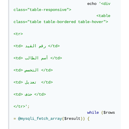
				echo 
'<div 
class="table-responsive">

				    <table 
class="table table-bordered table-hover">

<tr>

<td> رقم القيد </td>

<td> أسم الطالب </td>

<td> التخصص </td>

<td> تعديل  </td>

<td> حذف </td>

</tr>'
;
while
(
$rows 
=
@mysqli_fetch_array
(
$result
))
{