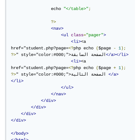
                echo 
"</table>"
;
?>
<nav>
<ul
class
=
"pager"
>
<li>
<a 
href="student.php?page=
<?
php echo 
(
$page 
-
1
);
</a></li>
" style="color:#000;">الصفحة السابقة
?>
<li>
<a 
href="student.php?page=
<?
php echo 
(
$page 
+
1
);
</a>
" style="color:#000;">الصفحة التالية 
?>
</li>
</ul>
</nav>
</div>
</div>
</div>
</div>
</body>