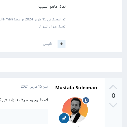
لماذا ماهو السبب
تم التعديل في
15 مارس 2024
بواسطة Mustafa Suleiman
تعديل عنوان السؤال
اقتباس
Mustafa Suleiman
نشر
15 مارس 2024
0
لاحظ وجود حرف a زائد في كلمة ClaassName الصحيح هو ClassName أي كالتالي: