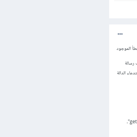
خطأ الموجود
أن الخطأ الذي تواجهه هو "TypeError" وحسب رسالة
اك مشكلة في استدعاء الدالة