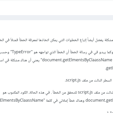
مشكلة يفضل أيضاً إتباع الخطوات التي يمكن اتخاذها لمعرفة الخطأ فمثلاً في ال
يجب تحليل رسالة الخطأ أولاً وكما يبدو في في رسالة الخطأ 
الخطأ "document.getElmentsByClaassName is not a function" يعني أن هن
get
الثالث من ملف script.js.
ومع فحص الكود في السطر الثالث من ملف script.js للتحقق من الخطأ . في هذه الحالة، الكود المكتوب هو
ي كلمة "getElmentsByClaassName".
الية