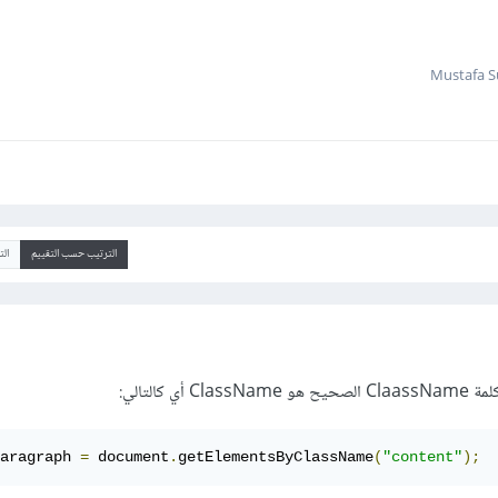
الترتيب حسب التقييم
ال
aragraph 
=
 document
.
getElementsByClassName
(
"content"
);