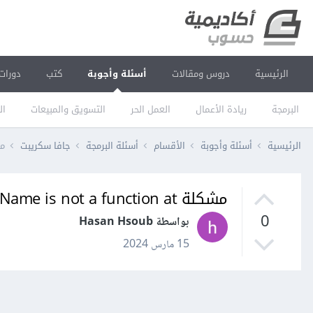
الرئيسية
دروس ومقالات
أسئلة وأجوبة
كتب
دورات
البرمجة
ريادة الأعمال
العمل الحر
التسويق والمبيعات
ال
الرئيسية
أسئلة وأجوبة
الأقسام
أسئلة البرمجة
جافا سكريبت
مشكلة n at
مشكلة document.getElmentsByClaassName is not a function at
0
بواسطة Hasan Hsoub
15 مارس 2024