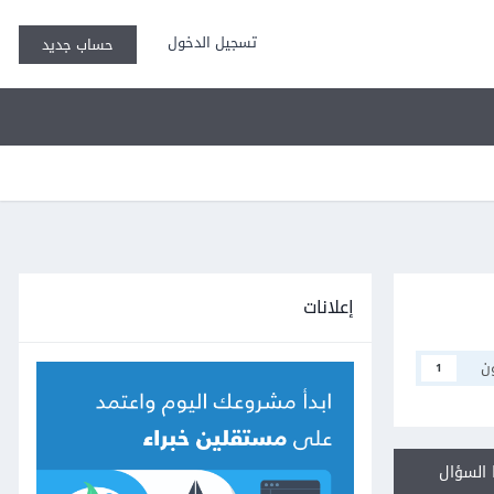
تسجيل الدخول
حساب جديد
إعلانات
ن
1
السؤال