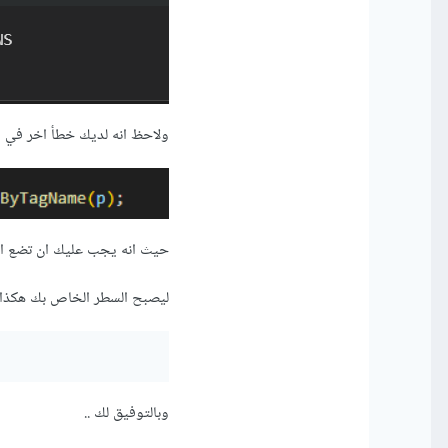
ولاحظ انه لديك خطأ اخر في ا
حيث انه يجب عليك ان تضع ال p داخل علامات التنصيص هذه
ليصبح السطر الخاص بك هكذا
وبالتوفيق لك ..