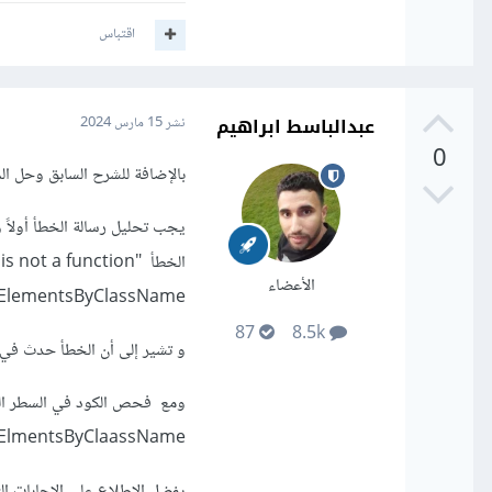
اقتباس
عبدالباسط ابراهيم
نشر
15 مارس 2024
0
بالإضافة للشرح السابق وحل ال
الأعضاء
ElementsByClassName.
87
8.5k
و تشير إلى أن الخطأ حدث في السطر 
document.getElmentsByClaassName وهناك خطأ إملائي ف
يفضل الإطلاع على الإجابات الت