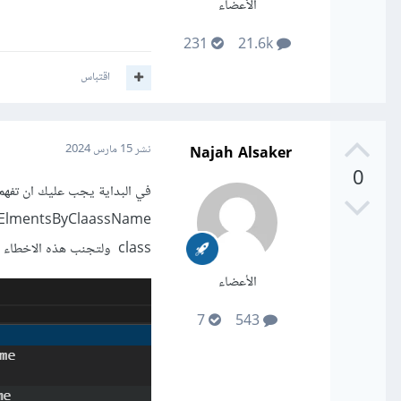
الأعضاء
231
21.6k
اقتباس
Najah Alsaker
نشر
15 مارس 2024
0
في البداية يجب عليك ان تفهم 
class ولتجنب هذه الاخطاء يجب عليه ان تختارها من الخيارات التي تظهر لك لا ان تكتبها بيدك
الأعضاء
7
543