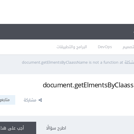
تصميم
DevOps
البرامج والتطبيقات
document.getElmentsByClaassName is not a functio
متابعو
مشاركة
اطرح سؤالًا
أجب على هذا 