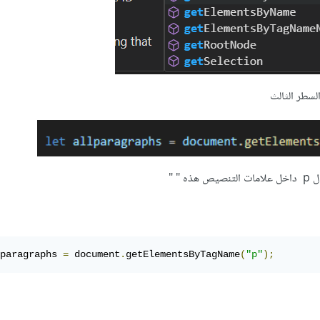
لسطر الثالث
 " "
paragraphs 
=
 document
.
getElementsByTagName
(
"p"
);