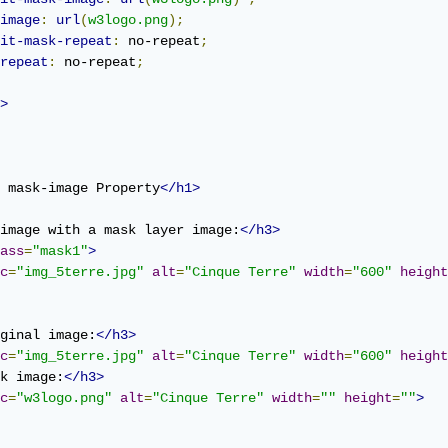
image
:
url
(
w3logo.png
);
it-mask-repeat
:
 no-repeat
;
repeat
:
 no-repeat
;
>
 mask-image Property
</h1>
image with a mask layer image:
</h3>
ass
=
"mask1"
>
c
=
"img_5terre.jpg"
alt
=
"Cinque Terre"
width
=
"600"
height
ginal image:
</h3>
c
=
"img_5terre.jpg"
alt
=
"Cinque Terre"
width
=
"600"
height
k image:
</h3>
c
=
"w3logo.png"
alt
=
"Cinque Terre"
width
=
""
height
=
""
>