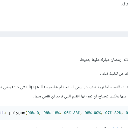
افة.
ته .رمضان مبارك علينا جميعا،
ك من تنفيذ ذلك .
اول طريقة وهى فى نظرى معقدة بالنسبة لما تريد تنفي
ا ولكنها تحتاج ان تمرر لها القيم التى تريد ان تقص منها .
th
:
 polygon
(
99%
0
,
98%
18%
,
96%
38%
,
98%
60%
,
97%
82%
,
9