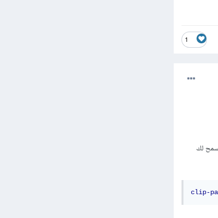
1
ذه . وهى استخدام خاصية clip-path فى css وهى تسمح لك
clip-pa