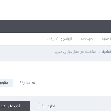
تصميم
DevOps
البرامج والتطبيقات
أمامية
استفسار عن عمل ديزاين معين
متابعو
مشاركة
اطرح سؤالًا
أجب على هذا 