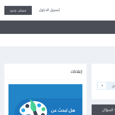
تسجيل الدخول
حساب جديد
إعلانات
ن
1
السؤال