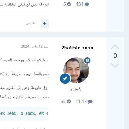
للورقة بدل أن تبقى الخلفية شف
5
431
اقتباس
محمد عاطف25
نشر
12 مارس 2024
0
وعليكم السلام ورحمة اله وبركا
نعم بالفعل توجد طريقتان تمكن
الأعضاء
بقص الصورة واظهار جزء فقط منه
63
11.1k
4%
100%
,
0
100%
,
0%
43%
,
0
0
);