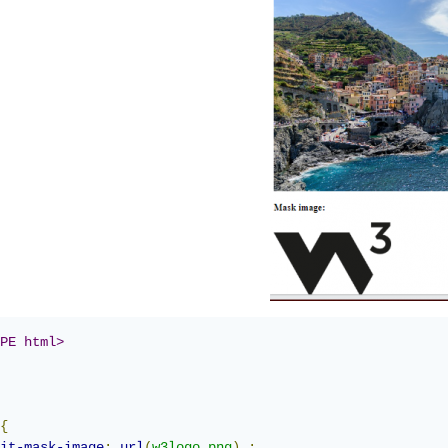
PE html>
{
it-mask-image
:
url
(
w3logo.png
)
;