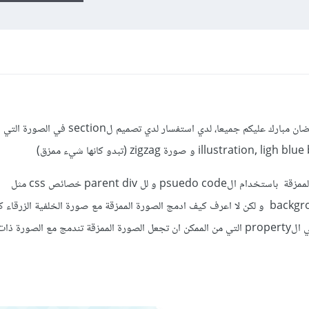
السلام عليكم ورحمه الله وبركاته وبعد رمضان مبارك عليكم جميعا، لدي استف
المهم اني حاولت ان عمل تصميم الصورة الممزقة باستخدام الpsuedo code و لل parent div خصائص css مثل
background-image , background color و لكن لا اعرف كيف ادمج الصورة الممزقة مع صورة الخلفية الزرقا
الصورة الثانية المرفقة، هل احد يعلم ما هي الproperty التي من الممكن ان تجعل الصورة الممزقة تندمج مع الصو