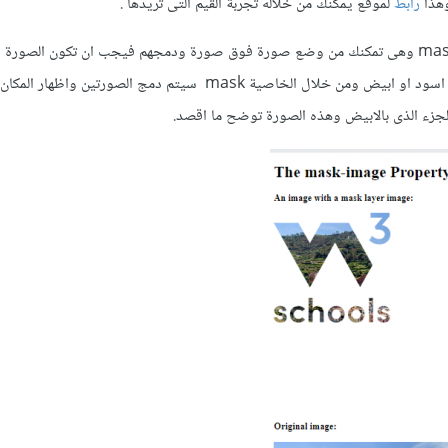
وهذا
رابط
لموقع يمكنك من خلاله تجربة القيم التى تريدها .
والطريقة الثانية هى خاصية mask وهى تمكنك من وضع صورة فوق صورة ودمجهم فيجب ان تكون الصور
mask تحتوى على لونين لون اسود او ابيض ومن خلال الخاصية mask سيتم دمج الصورتين
الجزء الذى بالابيض وهذه الصورة توضح ما اقصد.