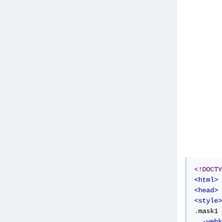
<!DOCTY
<html>
<head>
<style>
.
mask1 
-webk