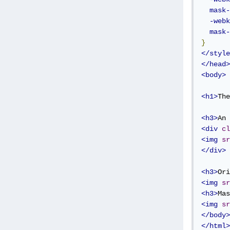
mask-
-webk
mask-
}
</style
</head>
<body>
<h1>
The
<h3>
An 
<div
cl
<img
sr
</div>
<h3>
Ori
<img
sr
<h3>
Mas
<img
sr
</body>
</html>