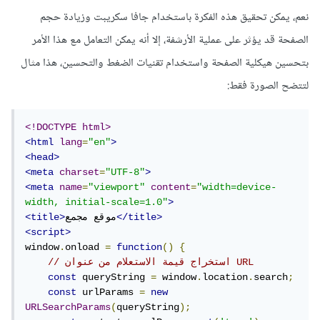
نعم، يمكن تحقيق هذه الفكرة باستخدام جافا سكريبت وزيادة حجم
الصفحة قد يؤثر على عملية الأرشفة، إلا أنه يمكن التعامل مع هذا الأمر
بتحسين هيكلية الصفحة واستخدام تقنيات الضغط والتحسين، هذا مثال
لتتضح الصورة فقط:
<!DOCTYPE html>
<html
lang
=
"en"
>
<head>
<meta
charset
=
"UTF-8"
>
<meta
name
=
"viewport"
content
=
"width=device-
width, initial-scale=1.0"
>
</title>
موقع مجمع
<title>
<script>
window
.
onload 
=
function
()
{
// استخراج قيمة الاستعلام من عنوان URL
const
 queryString 
=
 window
.
location
.
search
;
const
 urlParams 
=
new
URLSearchParams
(
queryString
);