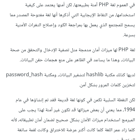
في العموم لغة PHP آمنة بطبيعتها، لكن أمنها يعتمد على كيفية
استخدامها، من النقاط الإيجابية التي أذكرها أنها لغة مفتوحة المصدر مما
يسمح للمجتمع الذي يعمل بها بمراجعة الكود وإصلاح الثغرات الأمنية
بسرعة.
لغة PHP لها ميزات أمان مدمجة مثل تصفية الإدخال والتحقق من صحة
البيانات، وهذا ما يساعد في الظاهر على منع هجمات حقن البيانات.
لديها كذلك مكتبة hashlib لتشفير البيانات، ومكتبة password_hash
لتخزين كلمات المرور بشكل آمن.
لكن النقطة السلبية تكمن في كونها لغة قديمة فقد تم إنشاؤها في عام
1994، مما يعني أن بعض ميزاتها قد تكون غير آمنة لهذا يجب على
المبرمج استخدام ميزات الأمان بشكل صحيح لضمان أمان تطبيقاته، لأنه
كلما زاد عمر اللغة كلما كانت أكثر عرضة للاختراق وكانت لقمة سائغة