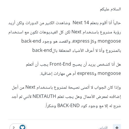
السلام عليكم
حالياً أنا أقوم بتعلم Next 14 وشاهدت الكثير من الدورات ولكن أريد
رؤية مشروع باستخدام Next لكن كل الفيديوهات تكون مع استخدام
mongoose وexpress js، والقصد هو وجود back-end
بالمشروع وأنا لا أعرف الأشياء المتعلقة بالback-end
هل أنا كشخص يريد أن يصبح Front-End يجب أن أتعلم
mongoose وexpress أم هي مهارات إضافية.
وإذا كان الجواب لا أتمنى نصيحة لمشروع باستخدام Next من أجل
إضافته لمعرض الأعمال وهل يجب تعلم NEXTAUTH لأنني لم أجد
شرح له إلا مع وجود كود BACK-END وشكراً.
اقتباس
2