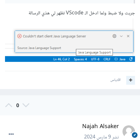
اذا لم تكن الملفات موجودة لديك ساترك لك ملف تحميلها اسفل هذا
جربت ولا ضبط ولما ادخل الـ VScode تظهر لي هذي الرسالة
التعليق
قم بتحميلها ثم فك الضغط واضافتها الى القرص المحلي c ثم قم
بفتح ملف ال bin واحفظ ملفات المشروع بداخله
ثم يمكنك عمل تكوين للملفات javac داخل هذا المسار
C:\java2\bin>javac cleint.java
اقتباس
وستحل المشكلة بالتأكيد ان شاء الله
بالتوفيق لك
0
Najah Alsaker
0 تنزيلات
·
13.92 MB
java2.rar
نشر
9 مارس 2024