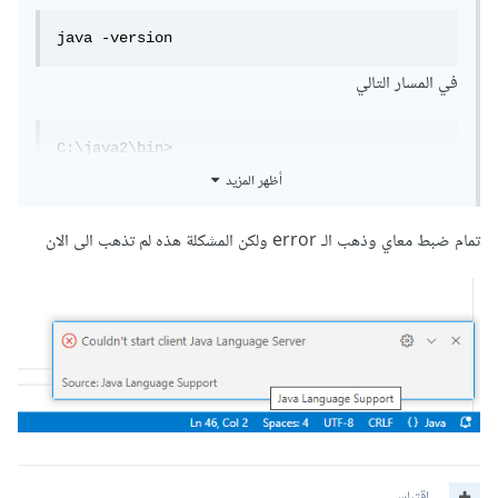
java -version
في المسار التالي
C:\java2\bin>
أظهر المزيد
للتأكد ان الملفات مضمنة بشكل صحيح
تمام ضبط معاي وذهب الـ error ولكن المشكلة هذه لم تذهب الى الان
ان قام بأعطائك خطأ فأن المشكلة ستكون بأن متغيرات البيئة غير
معرفة لديك بشكل صحيح وبالتالي يجب عليك اتباع نفس الخطوات
الذي اعطاهم لك زميلنا في التعليق السابق
اقتباس