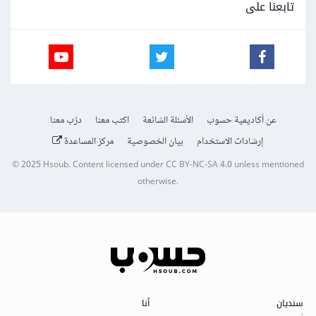
تابعنا على
عن أكاديمية حسوب
الأسئلة الشائعة
اكتب معنا
درّب معنا
إرشادات الاستخدام
بيان الخصوصية
مركز المساعدة
© 2025
Hsoub
.
Content licensed under
CC BY-NC-SA 4.0
unless mentioned
otherwise.