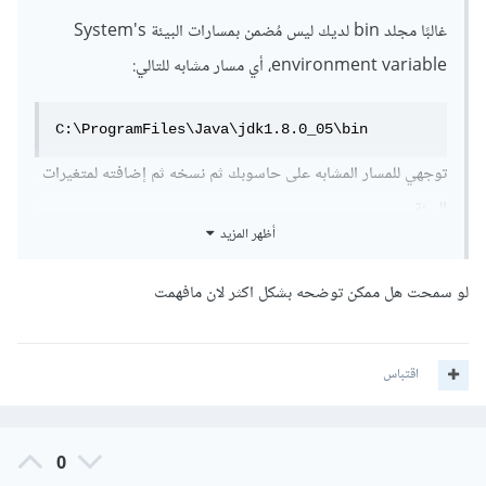
غالبًا مجلد bin لديك ليس مُضمن بمسارات البيئة System's
environment variable، أي مسار مشابه للتالي:
C:\ProgramFiles\Java\jdk1.8.0_05\bin
توجهي للمسار المشابه على حاسوبك ثم نسخه ثم إضافته لمتغيرات
البيئة.
أظهر المزيد
فذلك المجلد bin يحتوي على ملف باسم javac كالتالي:
لو سمحت هل ممكن توضحه بشكل اكثر لان مافهمت
اقتباس
0