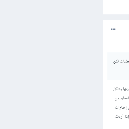
عطيات لكن
زتها بشكل
لمطوّرين
ن إطارات
ذا أردت