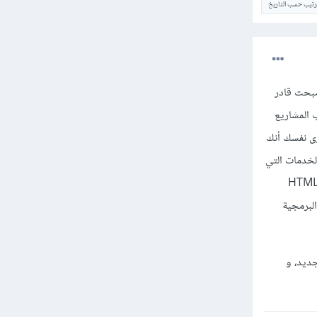
ترتيب حسب التاريخ
صبحت قادر
 المشاريع
رى نفسك أنك
لخدمات التي
طوير الويب، فقد تحتاج إلى تعلم تقنيات مثل HTML، CSS،
اراتك البرمجية
جديد، و