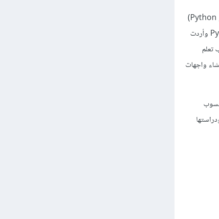
بعد إتمام دورة علوم الحاسوب (التي أظن أنك تدرسها) يمكنك أن تختار لغة برمجة معيّنة (مثل JavaScript أو Python)
وتحاول تعلّم ما تستطيع من إطارات العمل الخاصّة بها والتي تتقاطع مع اهتماماتك. فمثلا، إن اخترت لغة Python وأردت
ئا مشابها فيجب تعلم
 خبرة بلغات HTML و CSS لكي تستطيع إنشاء واجهات
حسوب
على نفسك ودراستها