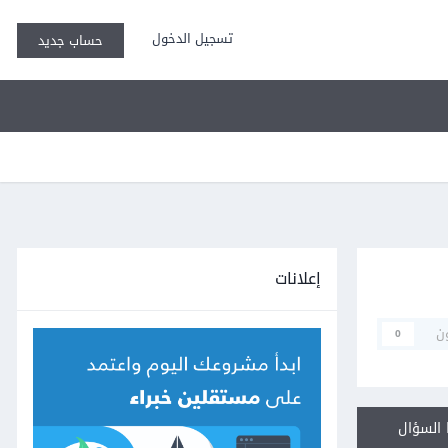
تسجيل الدخول
حساب جديد
إعلانات
ن
0
السؤال