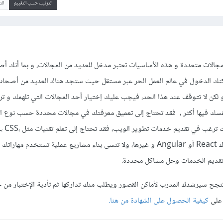
الترتيب حسب التقييم
ال
جالات متعددة و هذه الأساسيات تعتبر مدخل للعديد من المجالات، و بما أنك أ
كنك الدخول في عالم العمل الحر عبر مستقل حيث ستجد هناك العديد من أصحاب
 لكن لا تتوقف عند هذا الحد، فيجب عليك إختيار أحد المجالات التي تلهمك و ت
فسك فيها أكثر ، فقد تحتاج إلى تعميق معرفتك في مجالات محددة حسب نوع ا
ترغب في تقديمها، مثلا إذا كنت ترغب في تقديم خدمات ت
JavaScript، وإطارات العمل ك React أو Angular و غيرها، ولا تنسى بناء مشاريع عملية تستخدم مه
تقديم الخدمات وحل مشاكل محددة.
م تنجح سيرشدك المدرب لأماكن القصور ويطلب منك تداركها ثم تأدية الإختبار من 
 على
كيفية الحصول على الشهادة من هنا.