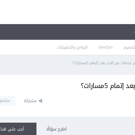
تصميم
DevOps
البرامج والتطبيقات
مات عبر النت بعد إتمام 5مسارات؟
ام 5مسارات؟
متابعو
مشاركة
اطرح سؤالًا
أجب على هذا 