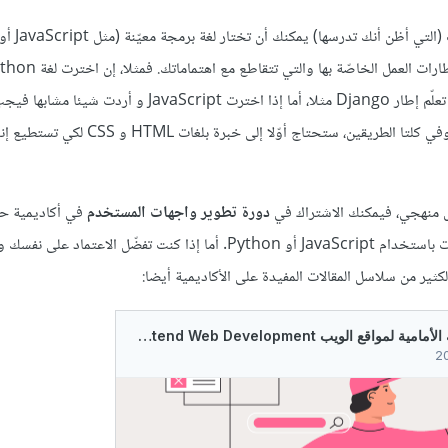
تطوير تطبيقات الويب، فيجب تعلّم إطار Django مثلا، أما إذا اخترت JavaScript و أردت شي
Node.js و Express مثلا. وفي كلتا الطريقين، ستحتاج أوّلا إلى
كل منهجي، فيمكنك الاشتراك في
دورة تطوير واجهات المستخدم
في أكاديمية 
وإحدى دورتي تطوير التطبيقات باستخدام JavaScript أو Python. أما إذا كنت تفضّل الاعتماد 
الكثير من سلاسل المقالات المفيدة على الأكاديمية أيضا: