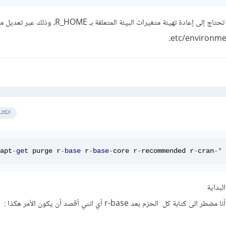
وإذا واجهتك أي مشاكل، فربما تحتاج إلى إعادة تهيئة متغيرات البيئة المتع
الكات
apt
-
get
 purge r
-
base
 r
-
base
-
core r
-
recommended r
-
cran
-*
لبداية
كل الحزم بعد r-base أي انني أقصد أن يكون الأمر هكذا
: