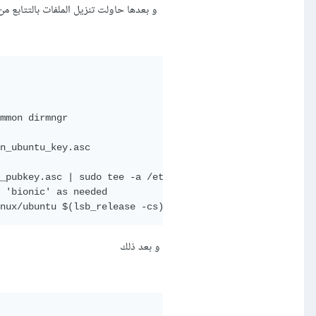
و بعدها حاولت تنزيل الملفات بالتتابع م
mmon dirmngr

n_ubuntu_key.asc 

_pubkey.asc | sudo tee -a /etc/apt/trusted.gpg.d/cran_ub
 'bionic' as needed

nux/ubuntu $(lsb_release -cs)-cran40/"
و بعد ذلك