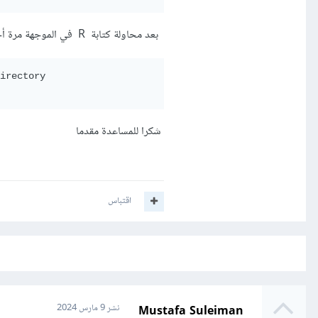
بعد محاولة كتابة R في الموجهة مرة أخرى هذا ما حدث
irectory

شكرا للمساعدة مقدما
اقتباس
Mustafa Suleiman
نشر
9 مارس 2024