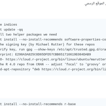
ن الموقع الرسمي
e indices

t update -qq

ll two helper packages we need

t install --no-install-recommends software-properties-co
he signing key (by Michael Rutter) for these repos

rify key, run gpg --show-keys /etc/apt/trusted.gpg.d/cra
rprint: E298A3A825C0D65DFD57CBB651716619E084DAB9

O- https://cloud.r-project.org/bin/linux/ubuntu/marutter
he R 4.0 repo from CRAN -- adjust 'focal' to 'groovy' or
d-apt-repository "deb https://cloud.r-project.org/bin/li
t install --no-install-recommends r-base