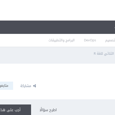
تصميم
DevOps
البرامج والتطبيقات
لثنائي للغة R
متابعو
مشاركة
اطرح سؤالًا
أجب على هذا 