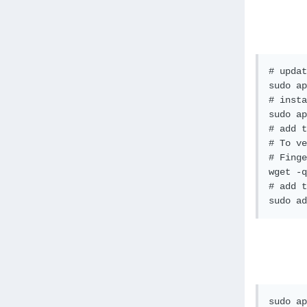
# updat
sudo ap
# insta
sudo ap
# add t
# To ve
# Finge
wget -q
# add t
sudo ad
sudo ap