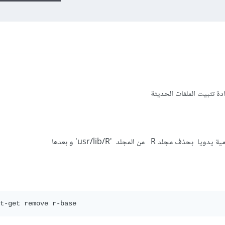
 R من المجلد 'usr/lib/R' و بعدها
t-get remove r-base 