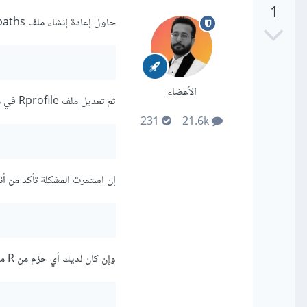
1
حاول إعادة إنشاء ملف ldpaths وذلك من خلال إنشاء ملف فارغ باسم ldpaths في المجلد etc داخل مجلد R الرئيسي:
الأعضاء
ثم تعديل ملف Rprofile في مجلد R الرئيسي (~/.Rprofile)، أو إنشائه إذا لم يكن موجودًا.
231
21.6k
إن استمرت المشكلة تأكد من أنك قمت بإزالة R بشكل كامل قبل المحاولة الأولى ل
وإن كان لديك أي حزم من R مثبتة، فيجب إزالتها جميعًا باستخدام الأمر: