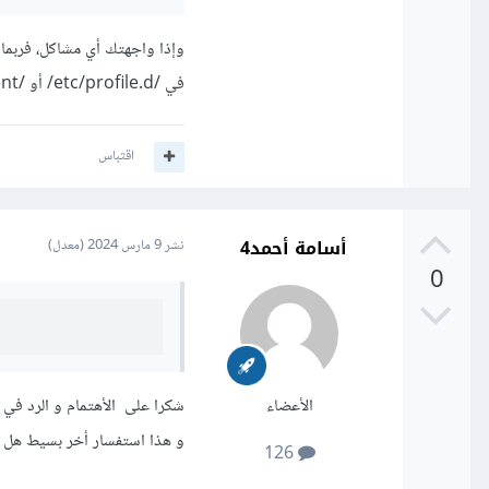
في /etc/profile.d/ أو /etc/environment.
اقتباس
أسامة أحمد4
نشر
9 مارس 2024
(معدل)
0
الأعضاء
شكرا على الأهتمام و الرد في ا
و هذا استفسار أخر بسيط هل أنا مضطر الى كتابة 
126