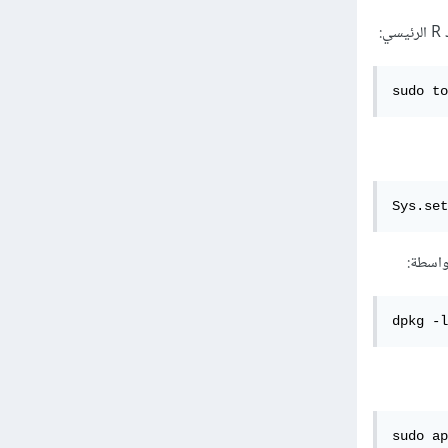
sudo to
Sys.set
dpkg -l
sudo ap