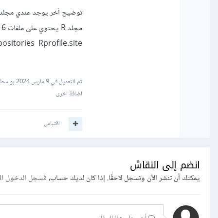
توضيح أخر يوجد عندي مجلد باسم R في هذا المسار '/etc/ ' داخل
مجلد R يحتوي على ملفات 6 هم
sitories Rprofile.site
تم التعديل في
9 مارس 2024
بواسطة 
اضافة اخرى
اقتباس
انضم إلى النقاش
يمكنك أن تنشر الآن وتسجل لاحقًا. إذا كان لديك حساب،
فسجل الدخول ال