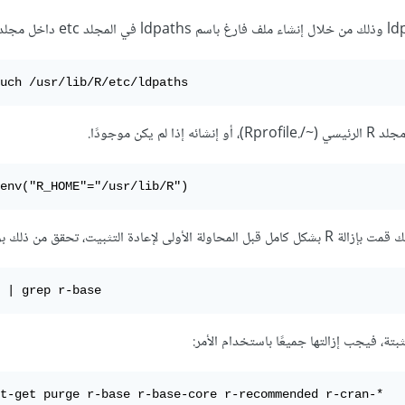
uch /usr/lib/R/etc/ldpaths
env("R_HOME"="/usr/lib/R")
إعادة التثبيت، تحقق من ذلك بواسطة:
 | grep r-base
t-get purge r-base r-base-core r-recommended r-cran-*