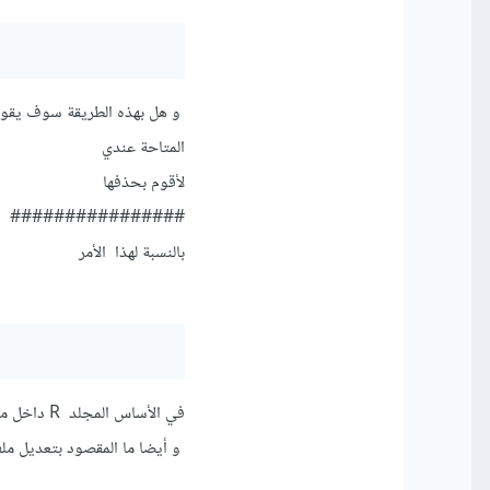
المتاحة عندي
لأقوم بحذفها
################
بالنسبة لهذا الأمر
في الأساس المجلد R داخل ملف usr/lib تم حذفه يدويا عن طريق الخطا فالتالي هو غير موجود
و أيضا ما المقصود بتعديل ملف ofile