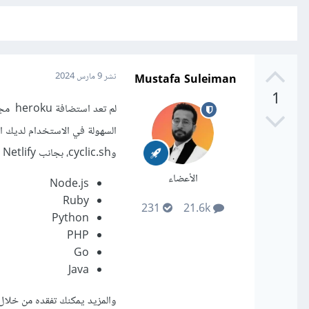
Mustafa Suleiman
نشر
9 مارس 2024
1
وcyclic.sh، بجانب Netlify والتي تدعم اللغات والبيئات التالية:
الأعضاء
Node.js
Ruby
231
21.6k
Python
PHP
Go
Java
والمزيد يمكنك تفقده من خلال