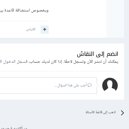
وبخصوص استضافة قاعدة بيانات، فلديك planetscale وsupabase وachDB
اقتباس
انضم إلى النقاش
يمكنك أن تنشر الآن وتسجل لاحقًا. إذا كان لديك حساب،
فسجل الدخول ال
أجب على هذا السؤال...
اذهب إلى قائمة الأسئلة
عن أكاديمية حسوب