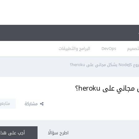
تصميم
DevOps
البرامج والتطبيقات
 heroku؟
متابعو
مشاركة
اطرح سؤالًا
أجب على هذا 