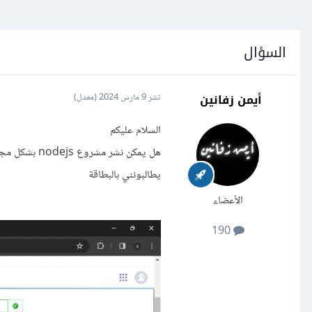
السؤال
أيمن زفانين
نشر
9 مارس 2024
(معدل)
السلام عليكم
هل يمكن نشر مشروع nodejs بشكل مجاني على heroku ؟
يطالبونني بالبطاقة
الأعضاء
190