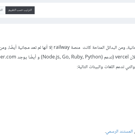
الترتيب حسب التقييم
ال
لم تعد استضافة heroku مجانية، ومن البدائل المتاحة كانت منصة railway إلا أنها لم تعد مجان
السهولة في الاستخدام لديك الآن vercel (تدعم (uby, Python
المستند الرسمي
.