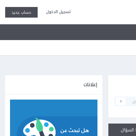
تسجيل الدخول
حساب جديد
إعلانات
ن
0
السؤال