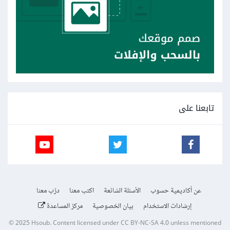
تابعنا على
عن أكاديمية حسوب
الأسئلة الشائعة
اكتب معنا
درّب معنا
إرشادات الاستخدام
بيان الخصوصية
مركز المساعدة
© 2025
Hsoub
.
Content licensed under
CC BY-NC-SA 4.0
unless mentioned