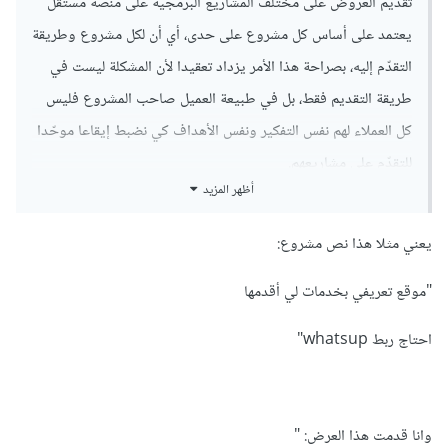
تقديم العروض على مختلف المشاريع البرمجية على منصة مستقل
يعتمد على أساس كل مشروع على حدى، أي أن لكل مشروع وطريقة
التقدّم إليه، بصراحة هذا الأمر يزداد تعقيدا لأن المشكلة ليست في
طريقة التقديم فقط، بل في طبيعة العميل صاحب المشروع فليس
كل العملاء لهم نفس التفكير ونفس الأهداف كي نضبط إيقاعا موحّدا
للتقدّم على مشاريعهم.
أظهر المزيد
لهذا سأخبرك بطريقتي الشخصية لعلها تنفعك، أحاول مع رؤية كل
مشروع تم فتحه أن أقرأ جميع التفاصيل ووصف المشروع وأحلله،
يعني مثلا هذا نص مشروع:
فإن كنت قادرا على الإنجاز، انتقلت إلى الخطوة التالية.
"موقع تعريفي بخدمات لي أقدمها
وهي رؤية ما إذا كان هنالك العديد من العروض التي تم التقديم
احتاج ربط whatsup"
عليها، في الغالب لا أتقدم على المشاريع التي فاقت التقديم عليها
بعشرة عروض لأن احتمال الوصول إلى عرضي سيكون ضئيلا، فمن
النادر أن تجد من يتفاوض مع أكثر من 10 ولا يجد من ينجز له
وانا قدمت هذا العرض: "