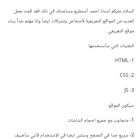
المشروع إلا نادرا، وهذا لأني أحاول أ، أحتفظ بعدد التقديمات
المحدودة التي لدي.
السلام عليكم استاذ احمد. أستطيع مساعدتك في ذلك فقد قمت بعمل
العديد من المواقع التعريفية لأشخاص ولشركات ايضاََ وانا مهتم جداََ ببناء
بعدها، أنتقي الكلمات المناسبة وأكون خفيفا ظريفا، لا أبالغ ولا أكذب،
موقع التعريفي.
ولا أطيل ولا أقصّر، فيكون العرض في حدود الميزانية ولا يفوق
المتوسط، ومن جهة أشير إلى إمكانية تقديمي لنماذج عمل جاهزة، أو
التقنيات التي سأستخدمها:
اختبار تقييمي، أو الإشارة إلى وجود معرض أعمال خاص بي، هكذا
1- HTML
يمكن أن تلفت انتباه العميل إليك فيقوم بالتفاوض معك.
2- CSS
في حالة ما قام بالتواصل معك ستظهر معلوماته الشخصية
ومشاريعه المفتوحة والمنجزة، ومعلومات تتعلق بمعدل التوظيف،
3- JS
الكثيرون يقومون بتحليلها ومن هناك يعرفون إن كانت العميل جادّا
سيكون الموقع
في مشروعه أم لا، أتمنى أن أكون قد أفدتك، بالتوفيق.
1- متجاوب مع جميع احجام الشاشات
2- سريع جدا في التصفح وسلس ايضا في الإستخدام لأنني سأضيف