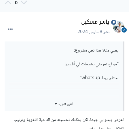
0
ياسر مسكين
نشر
8 مارس 2024
يعني مثلا هذا نص مشروع:
"موقع تعريفي بخدمات لي أقدمها
احتاج ربط whatsup"
أظهر المزيد
وانا قدمت هذا العرض: "
السلام عليكم استاذ احمد. أستطيع مساعدتك في ذلك فقد قمت
العرض يبدو لي جيدا، لكن يمكنك تحسينه من الناحية اللغوية وترتيب
بعمل العديد من المواقع التعريفية لأشخاص ولشركات ايضاََ وانا