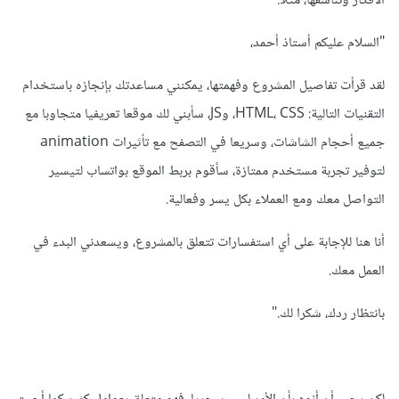
الأفكار وتناسقها، مثلا:
مهتم جداََ ببناء موقع التعريفي.
"السلام عليكم أستاذ أحمد،
التقنيات التي سأستخدمها:
لقد قرأت تفاصيل المشروع وفهمتها، يمكنني مساعدتك بإنجازه باستخدام
1- HTML
التقنيات التالية: HTML، CSS، وJS، سأبني لك موقعا تعريفيا متجاوبا مع
جميع أحجام الشاشات، وسريعا في التصفح مع تأثيرات animation
2- CSS
لتوفير تجربة مستخدم ممتازة، سأقوم بربط الموقع بواتساب لتيسير
3- JS
التواصل معك ومع العملاء بكل يسر وفعالية.
سيكون الموقع
أنا هنا للإجابة على أي استفسارات تتعلق بالمشروع، ويسعدني البدء في
العمل معك.
1- متجاوب مع جميع احجام الشاشات
بانتظار ردك، شكرا لك."
2- سريع جدا في التصفح وسلس ايضا في الإستخدام لأنني
سأضيف تأثيرات animation
3- سأربط الموقع بواتس اب ليكلمك العملاء