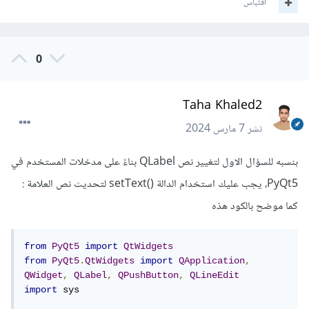
اقتباس
0
Taha Khaled2
نشر
7 مارس 2024
بنسبه للسؤال الاول لتغيير نص QLabel بناءً على مدخلات المستخدم في
PyQt5، يجب عليك استخدام الدالة ()setText لتحديث نص العلامة :
كما موضح بالكود هذه
from
PyQt5
import
QtWidgets
from
PyQt5
.
QtWidgets
import
QApplication
,
QWidget
,
QLabel
,
QPushButton
,
QLineEdit
import
 sys
