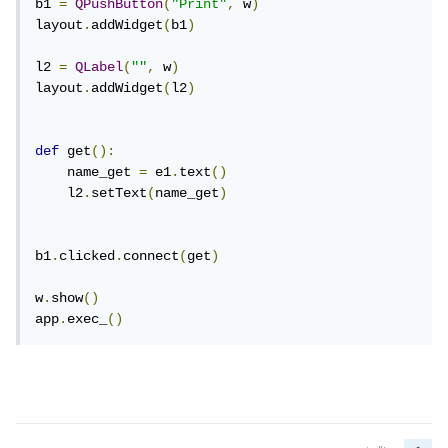
b1 
=
QPushButton
(
"Print"
,
 w
)
layout
.
addWidget
(
b1
)
l2 
=
QLabel
(
""
,
 w
)
layout
.
addWidget
(
l2
)
def
 get
():
    name_get 
=
 e1
.
text
()
    l2
.
setText
(
name_get
)
b1
.
clicked
.
connect
(
get
)
w
.
show
()
app
.
exec_
()