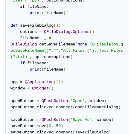
Files (*.py)"
,
 options
=
options
)
if
 fileName
:
print
(
fileName
)
def
 saveFileDialog
():
    options 
=
QFileDialog
.
Options
()
    fileName
,
 _ 
=
QFileDialog
.
getSaveFileName
(
None
,
"QFileDialog.g
etSaveFileName()"
,
""
,
"All Files (*);;Text Files 
(*.txt)"
,
 options
=
options
)
if
 fileName
:
print
(
fileName
)
app 
=
QApplication
([])
window 
=
QWidget
()
openButton 
=
QPushButton
(
'Open'
,
 window
)
openButton
.
clicked
.
connect
(
openFileNameDialog
)
saveButton 
=
QPushButton
(
'Save As'
,
 window
)
saveButton
.
move
(
0
,
50
)
saveButton
.
clicked
.
connect
(
saveFileDialog
)