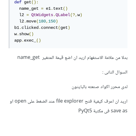
def
 get
():
  name_get 
=
 e1
.
text
()
  l2 
=
QtWidgets
.
QLabel
(?,
w
)
  l2
.
move
(
180
,
150
)
b1
.
clicked
.
connect
(
get
)
w
.
show
()
app
.
exec_
()
بدلا من علامة الاستفهام اريد ان اضع قيمة المتغير name_get
السوال الثانى
:
لدى محرر اكواد صنعته بالبايثون
اريد ان اعرف كيفية فتح file explorer عند الضغط على open او
save as فى مكتبة PyQt5