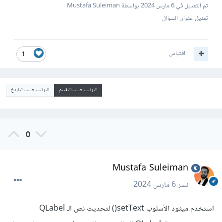
تم التعديل في
6 مارس 2024
بواسطة Mustafa Suleiman
تعديل عنوان السؤال
اقتباس
1
الترتيب حسب التقييم
الترتيب حسب التاريخ
0
Mustafa Suleiman
نشر
6 مارس 2024
استخدم ميثود الأسلوب setText() لتحديث نص الـ QLabel