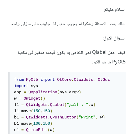
السلام عليكم
املك بعض الاسئلة وشكرا لم يجيب حتى اذا جاوب على سؤال واحد
السؤال الاول:
كيف اجعل Qlabel نص الخاص به يكون قيمته متغير فى مكتبة
PyQt5 ها هو الكود
from
PyQt5
import
QtCore
,
QtWidets
,
QtGui
import
 sys

app 
=
QApplication
(
sys
.
argv
)
w 
=
QWidget
()
)
w
,
"الاسم : "
(
QLabel
.
QtWidgets
=
l1 
l1
.
move
(
150
,
150
)
b1 
=
QtWidgets
.
QPushButton
(
"Print"
,
 w
)
b1
.
move
(
100
,
150
)
e1 
=
QLineEdit
(
w
)