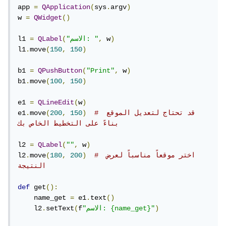
app 
=
QApplication
(
sys
.
argv
)
w 
=
QWidget
()
)
 w
,
"الاسم: "
(
QLabel
=
l1 
l1
.
move
(
150
,
150
)
b1 
=
QPushButton
(
"Print"
,
 w
)
b1
.
move
(
100
,
150
)
e1 
=
QLineEdit
(
w
)
# قد تحتاج لتعديل الموقع 
)
150
,
200
(
move
.
e1
بناءً على التخطيط الخاص بك
l2 
=
QLabel
(
""
,
 w
)
# اختر موقعاً مناسباً لعرض 
)
200
,
180
(
move
.
l2
النتيجة
def
 get
():
    name_get 
=
 e1
.
text
()
)
"الاسم: {name_get}"
f
(
setText
.
    l2