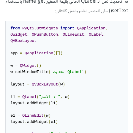
ثم تحديث نص الـ QLabel الحالي بقيمة المتغير name_get باستخدام
setText() على العنصر القائم بالفعل كالتالي:
from
PyQt5
.
QtWidgets
import
QApplication
,
QWidget
,
QPushButton
,
QLineEdit
,
QLabel
,
QVBoxLayout
app 
=
QApplication
([])
w 
=
QWidget
()
)
'تحديث QLabel'
(
setWindowTitle
.
w
layout 
=
QVBoxLayout
(
w
)
)
 w
,
"الاسم : "
(
QLabel
=
l1 
layout
.
addWidget
(
l1
)
e1 
=
QLineEdit
(
w
)
layout
.
addWidget
(
e1
)