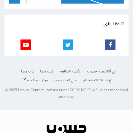
تابعنا على
عن أكاديمية حسوب
الأسئلة الشائعة
اكتب معنا
درّب معنا
إرشادات الاستخدام
بيان الخصوصية
مركز المساعدة
© 2025
Hsoub
.
Content licensed under
CC BY-NC-SA 4.0
unless mentioned
otherwise.