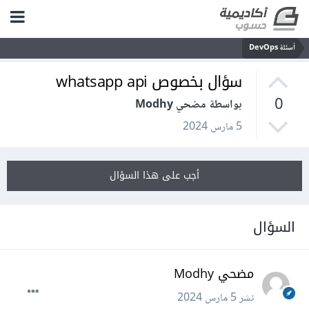
أسئلة DevOps
سؤال بخصوص whatsapp api
0
بواسطة مضحي Modhy
5 مارس 2024
أجب على هذا السؤال
السؤال
مضحي Modhy
نشر
5 مارس 2024