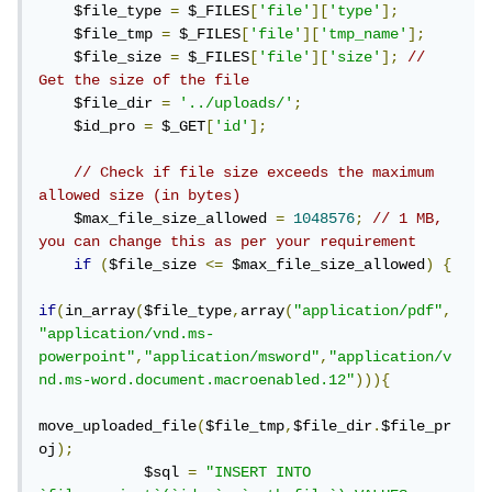
    $file_type 
=
 $_FILES
[
'file'
][
'type'
];
    $file_tmp 
=
 $_FILES
[
'file'
][
'tmp_name'
];
    $file_size 
=
 $_FILES
[
'file'
][
'size'
];
// 
Get the size of the file
    $file_dir 
=
'../uploads/'
;
    $id_pro 
=
 $_GET
[
'id'
];
// Check if file size exceeds the maximum 
allowed size (in bytes)
    $max_file_size_allowed 
=
1048576
;
// 1 MB, 
you can change this as per your requirement
if
(
$file_size 
<=
 $max_file_size_allowed
)
{
if
(
in_array
(
$file_type
,
array
(
"application/pdf"
,
"application/vnd.ms-
powerpoint"
,
"application/msword"
,
"application/v
nd.ms-word.document.macroenabled.12"
))){
move_uploaded_file
(
$file_tmp
,
$file_dir
.
$file_pr
oj
);
            $sql 
=
"INSERT INTO 