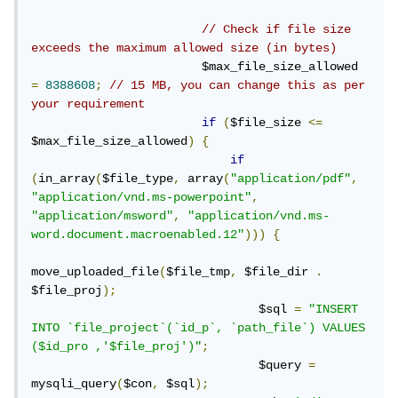
if
(
in_array
(
$file_type
,
array
(
"application/p
// Check if file size 
df"
,
"application/vnd.ms-
exceeds the maximum allowed size (in bytes)
powerpoint"
,
"application/msword"
,
"applicati
                        $max_file_size_allowed 
on/vnd.ms-word.document.macroenabled.12"
)))
=
8388608
;
// 15 MB, you can change this as per 
{
your requirement
if
(
$file_size 
<=
move_uploaded_file
(
$file_tmp
,
$file_dir
.
$fil
$max_file_size_allowed
)
{
e_proj
);
if
            $sql 
=
"INSERT INTO 
(
in_array
(
$file_type
,
 array
(
"application/pdf"
,
`file_project`(`id_p`, `path_file`) VALUES 
"application/vnd.ms-powerpoint"
,
($id_pro ,'$file_proj')"
;
"application/msword"
,
"application/vnd.ms-
            $query 
=
word.document.macroenabled.12"
)))
{
mysqli_query
(
$con
,
$sql
);
            echo 
'<div class="col-md-12">
move_uploaded_file
(
$file_tmp
,
 $file_dir 
.
<div class="alert alert-success" 
$file_proj
);
role="alert"> تم اضافة الملف بنجاح </div>
                                $sql 
=
"INSERT 
</div>'
;
INTO `file_project`(`id_p`, `path_file`) VALUES 
}
else
{
($id_pro ,'$file_proj')"
;
            echo 
'<div class="col-md-12">
                                $query 
=
<div class="alert alert-danger text-center" 
mysqli_query
(
$con
,
 $sql
);
role="alert">خطأ في رفع الملف الرجاء التحقق 