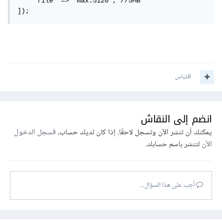
    'file' => 'max:5120', //5MB 

]);
اقتباس
انضم إلى النقاش
يمكنك أن تنشر الآن وتسجل لاحقًا. إذا كان لديك حساب،
فسجل الدخول
الآن
لتنشر باسم حسابك.
أجب على هذا السؤال...