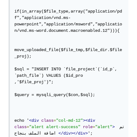
if(in_array($file_type,array("application/pd
f","application/vnd.ms-
powerpoint","application/msword","applicatio
n/vnd.ms-word.document.macroenabled.12"))){

move_uploaded_file($file_tmp,$file_dir.$file
_proj); 

$sql = "INSERT INTO `file_project`(`id_p`, 
`path_file`) VALUES ($id_pro 
,'$file_proj')";

$query = mysqli_query($con,$sql);		
echo '
<div
class
=
"col-md-12"
><div
 تم 
>
"alert"
=
role
"alert alert-success"
=
class
';

</div></div>
اضافة الملف بنجاح 