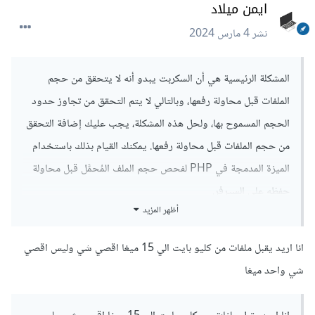
ايمن ميلاد
نشر
4 مارس 2024
المشكلة الرئيسية هي أن السكربت يبدو أنه لا يتحقق من حجم
الملفات قبل محاولة رفعها، وبالتالي لا يتم التحقق من تجاوز حدود
الحجم المسموح بها، ولحل هذه المشكلة، يجب عليك إضافة التحقق
من حجم الملفات قبل محاولة رفعها. يمكنك القيام بذلك باستخدام
الميزة المدمجة في PHP لفحص حجم الملف المُحمَّل قبل محاولة
حفظه على السيرفر.
أظهر المزيد
بداية يمكنك التحقق من حجم الملف باستخدام الدالة:
انا اريد يقبل ملفات من كليو بايت الي 15 ميغا اقصي شي وليس اقصي
ثم مقارنة حجم الملف الذي تم تحميله مع الحد الأقصى المسموح به،
شي واحد ميغا
ف
إذا كان حجم الملف يتجاوز الحد الأقصى المسموح به، فسوف يتم
عرض رسالة خطأ ولا تقم بحفظ الملف على السيرفر.وهذا تعديل