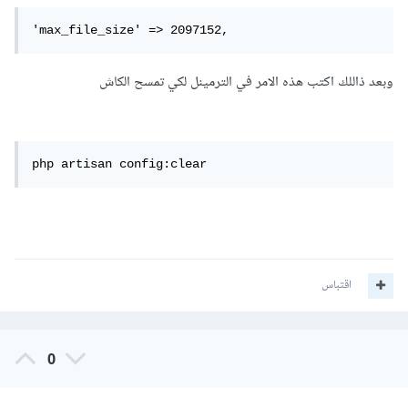
'max_file_size' => 2097152,
وبعد ذاللك اكتب هذه الامر في الترمينل لكي تمسح الكاش
php artisan config:clear
اقتباس
0