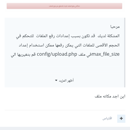
مرحبا
المشكلة لديك قد تكون بسبب إعدادات رفع الملفات للتحكم في
الحجم الأقصى للملفات التي يمكن رفعها ممكن استخدام إعداد
max_file_sizeفي ملف config/upload.php قم بتغيريها الي
أظهر المزيد
'max_file_size' => 2097152,
وبعد ذاللك اكتب هذه الامر في الترمينل لكي تمسح الكاش
اين اجد مكانه ملف
اقتباس
php artisan config:clear