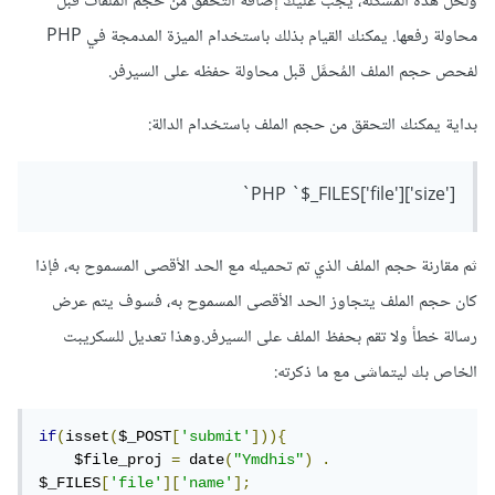
ولحل هذه المشكلة، يجب عليك إضافة التحقق من حجم الملفات قبل
محاولة رفعها. يمكنك القيام بذلك باستخدام الميزة المدمجة في PHP
لفحص حجم الملف المُحمَّل قبل محاولة حفظه على السيرفر.
بداية يمكنك التحقق من حجم الملف باستخدام الدالة:
PHP `$_FILES['file']['size']`
ثم مقارنة حجم الملف الذي تم تحميله مع الحد الأقصى المسموح به، ف
إذا
كان حجم الملف يتجاوز الحد الأقصى المسموح به، فسوف يتم عرض
رسالة خطأ ولا تقم بحفظ الملف على السيرفر.وهذا تعديل للسكريبت
الخاص بك ليتماشى مع ما ذكرته:
if
(
isset
(
$_POST
[
'submit'
])){
    $file_proj 
=
 date
(
"Ymdhis"
)
.
$_FILES
[
'file'
][
'name'
];