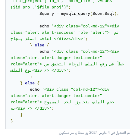
`file_project`(`id_p`, `path_file`) VALUES 
($id_pro ,'$file_proj')"
;
            $query 
=
 mysqli_query
(
$con
,
$sql
);
            echo 
'<div class="col-md-12"><div 
class="alert alert-success" role="alert"> تم 
;
اضافة الملف بنجاح </div></div>'
}
else
{
            echo 
'<div class="col-md-12"><div 
class="alert alert-danger text-center" 
role="alert">خطأ في رفع الملف الرجاء التحقق من 
;
نوع الملف<div /> </div>'
}
}
else
{
        echo 
'<div class="col-md-12"><div 
class="alert alert-danger text-center" 
role="alert">حجم الملف يتجاوز الحد المسموح 
;
به<div /> </div>'
}
}
تم التعديل في
4 مارس 2024
بواسطة ياسر مسكين