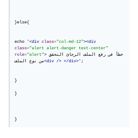
}else{

echo '
<div
class
=
"col-md-12"
><div
class
=
"alert alert-danger text-center"
خطأ في رفع الملف الرجائ التحقق 
>
"alert"
=
role
';  

</div>
/>
<div
من نوع الملف
}

}

}