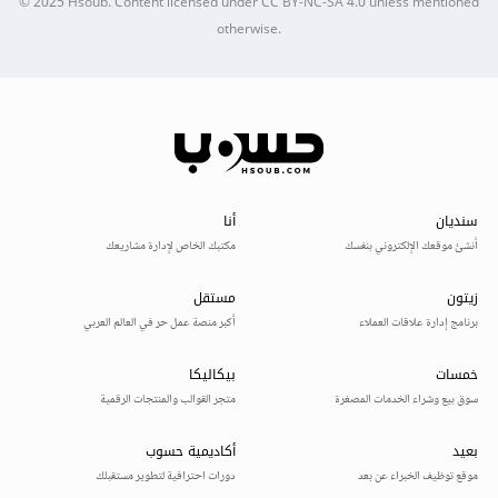
© 2025
Hsoub
.
Content licensed under
CC BY-NC-SA 4.0
unless mentioned
otherwise.