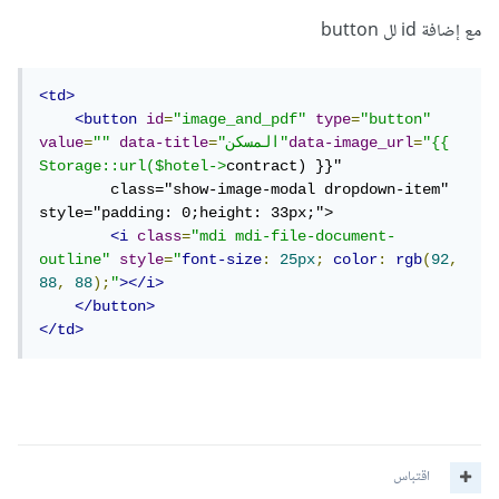
مع إضافة id لل button
<td>
<button
id
=
"image_and_pdf"
type
=
"button"
"{{ 
=
data-image_url
"المسكن"
=
data-title
""
=
value
Storage::url($hotel->
contract) }}"

        class="show-image-modal dropdown-item" 
style="padding: 0;height: 33px;">

<i
class
=
"mdi mdi-file-document-
outline"
style
=
"
font-size
:
25px
;
color
:
rgb
(
92
,
88
,
88
);
"
></i>
</button>
</td>
اقتباس