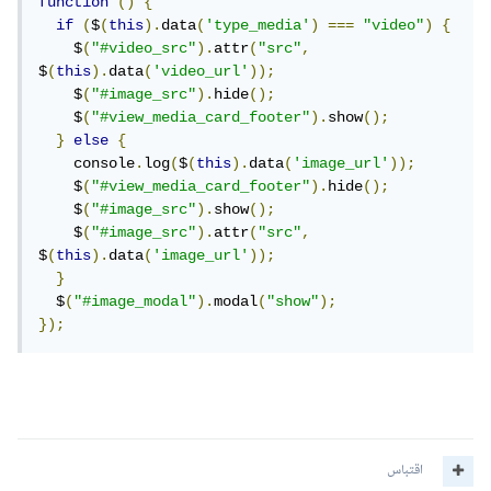
function
()
{
if
(
$
(
this
).
data
(
'type_media'
)
===
"video"
)
{
    $
(
"#video_src"
).
attr
(
"src"
,
$
(
this
).
data
(
'video_url'
));
    $
(
"#image_src"
).
hide
();
    $
(
"#view_media_card_footer"
).
show
();
}
else
{
    console
.
log
(
$
(
this
).
data
(
'image_url'
));
    $
(
"#view_media_card_footer"
).
hide
();
    $
(
"#image_src"
).
show
();
    $
(
"#image_src"
).
attr
(
"src"
,
$
(
this
).
data
(
'image_url'
));
}
  $
(
"#image_modal"
).
modal
(
"show"
);
});
اقتباس