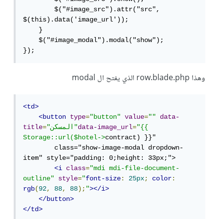
        $("#image_src").attr("src", 
$(this).data('image_url'));

    }

    $("#image_modal").modal("show");

});
وهذا row.blade.php الذي يفتح ال modal
<td>
<button
type
=
"button"
value
=
""
data-
"{{ 
=
data-image_url
"المسكن"
=
title
Storage::url($hotel->
contract) }}"

        class="show-image-modal dropdown-
item" style="padding: 0;height: 33px;">

<i
class
=
"mdi mdi-file-document-
outline"
style
=
"
font-size
:
25px
;
color
:
rgb
(
92
,
88
,
88
);
"
></i>
</button>
</td>