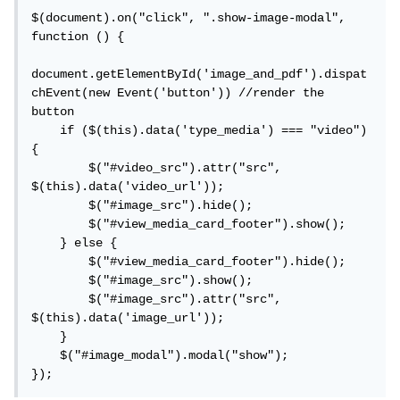
$(document).on("click", ".show-image-modal", 
function () {

document.getElementById('image_and_pdf').dispat
chEvent(new Event('button')) //render the 
button

    if ($(this).data('type_media') === "video") 
{

        $("#video_src").attr("src", 
$(this).data('video_url'));

        $("#image_src").hide();

        $("#view_media_card_footer").show();

    } else {

        $("#view_media_card_footer").hide();

        $("#image_src").show();

        $("#image_src").attr("src", 
$(this).data('image_url'));

    }

    $("#image_modal").modal("show");

});