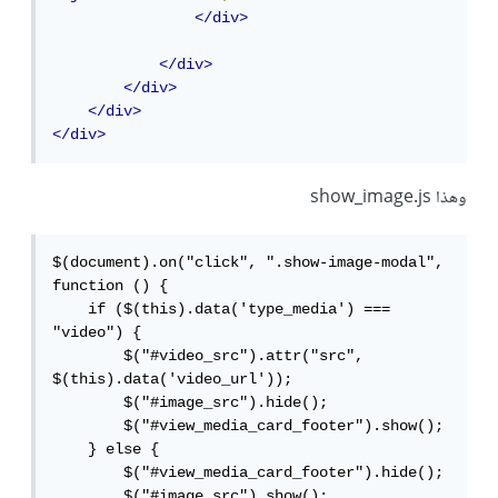
</div>
</div>
</div>
</div>
</div>
وهذا show_image.js
$(document).on("click", ".show-image-modal", 
function () {

    if ($(this).data('type_media') === 
"video") {

        $("#video_src").attr("src", 
$(this).data('video_url'));

        $("#image_src").hide();

        $("#view_media_card_footer").show();

    } else {

        $("#view_media_card_footer").hide();

        $("#image_src").show();
