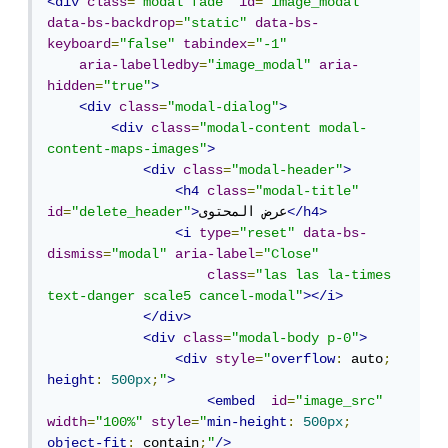
<div
class
=
"modal fade"
id
=
"image_modal"
data-bs-backdrop
=
"static"
data-bs-
keyboard
=
"false"
tabindex
=
"-1"
aria-labelledby
=
"image_modal"
aria-
hidden
=
"true"
>
<div
class
=
"modal-dialog"
>
<div
class
=
"modal-content modal-
content-maps-images"
>
<div
class
=
"modal-header"
>
<h4
class
=
"modal-title"
</h4>
عرض المحتوى
>
"delete_header"
=
id
<i
type
=
"reset"
data-bs-
dismiss
=
"modal"
aria-label
=
"Close"
class
=
"las las la-times 
text-danger scale5 cancel-modal"
></i>
</div>
<div
class
=
"modal-body p-0"
>
<div
style
=
"
overflow
:
 auto
;
height
:
500px
;
"
>
<embed
id
=
"image_src"
width
=
"100%"
style
=
"
min-height
:
500px
;
object-fit
:
 contain
;
"
/>