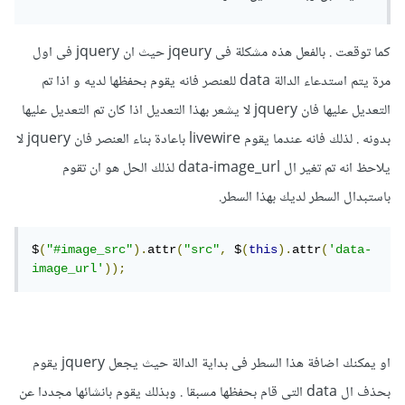
كما توقعت . بالفعل هذه مشكلة فى jqeury حيث ان jquery فى اول
مرة يتم استدعاء الدالة data للعنصر فانه يقوم بحفظها لديه و اذا تم
التعديل عليها فان jquery لا يشعر بهذا التعديل اذا كان تم التعديل عليها
بدونه . لذلك فانه عندما يقوم livewire باعادة بناء العنصر فان jquery لا
يلاحظ انه تم تغير ال data-image_url لذلك الحل هو ان تقوم
باستبدال السطر لديك بهذا السطر.
$
(
"#image_src"
).
attr
(
"src"
,
 $
(
this
).
attr
(
'data-
image_url'
));
او يمكنك اضافة هذا السطر فى بداية الدالة حيث يجعل jquery يقوم
بحذف ال data التى قام بحفظها مسبقا . وبذلك يقوم بانشائها مجددا عن