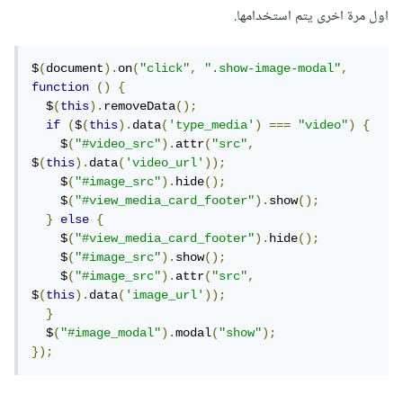
اول مرة اخرى يتم استخدامها.
$
(
document
).
on
(
"click"
,
".show-image-modal"
,
function
()
{
  $
(
this
).
removeData
();
if
(
$
(
this
).
data
(
'type_media'
)
===
"video"
)
{
    $
(
"#video_src"
).
attr
(
"src"
,
$
(
this
).
data
(
'video_url'
));
    $
(
"#image_src"
).
hide
();
    $
(
"#view_media_card_footer"
).
show
();
}
else
{
    $
(
"#view_media_card_footer"
).
hide
();
    $
(
"#image_src"
).
show
();
    $
(
"#image_src"
).
attr
(
"src"
,
$
(
this
).
data
(
'image_url'
));
}
  $
(
"#image_modal"
).
modal
(
"show"
);
});