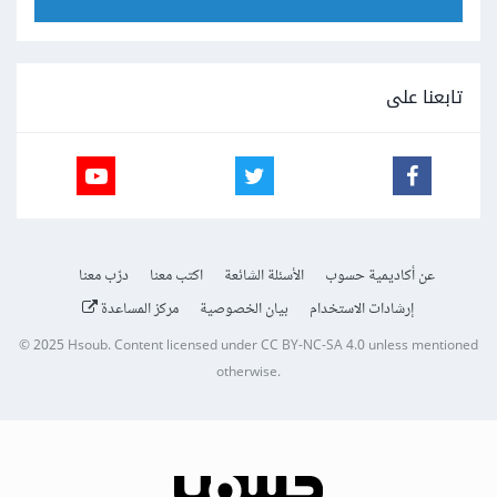
تابعنا على
عن أكاديمية حسوب
الأسئلة الشائعة
اكتب معنا
درّب معنا
إرشادات الاستخدام
بيان الخصوصية
مركز المساعدة
© 2025
Hsoub
.
Content licensed under
CC BY-NC-SA 4.0
unless mentioned
otherwise.