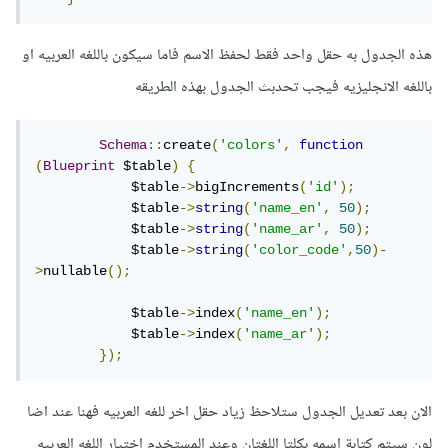
هذه الجدول به حقل واحد فقط لحفظ الاسم فاما سيكون باللغه العربيه او
باللغه الانجليزيه فيجب تحدبث الجدول بهذه الطريقه
Schema
::
create
(
'colors'
,
function
(
Blueprint
 $table
)
{
            $table
->
bigIncrements
(
'id'
);
            $table
->
string
(
'name_en'
,
50
);
            $table
->
string
(
'name_ar'
,
50
);
            $table
->
string
(
'color_code'
,
50
)-
>
nullable
();
            $table
->
index
(
'name_en'
);
            $table
->
index
(
'name_ar'
);
});
الان بعد تعديل الجدول ستلاحظ زياد حقل اخر للغه العربيه فهنا عند اضا
لون سيتم كتابة اسمه بكلتا اللغتان وعند المستخدم اختيار اللغه العربيه