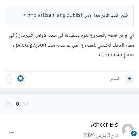
و مفتاح يسمى string .
فين اكتب الامر هذا الامر php artisan lang:publish ؟
لنفترض ان هذا هو ملف ال validation فى مجلد en
أي أوامر خاصة بالمشروع نقوم بتنفيذها في منفذ الأوامر (التيرمنال) في
<?
php

مسار المجلد الرئيسي للمشروع الذي يوجد به ملف package.json و
return
[
composer.json
"string"
=>
"english"
]
?>
اقتباس
و هذا هو ملف ال validation فى مجلد ar
1
<?
php

0
return
[
"عربى"
=>
"string"
Atheer Bis
]
?>
نشر
3 مارس 2024