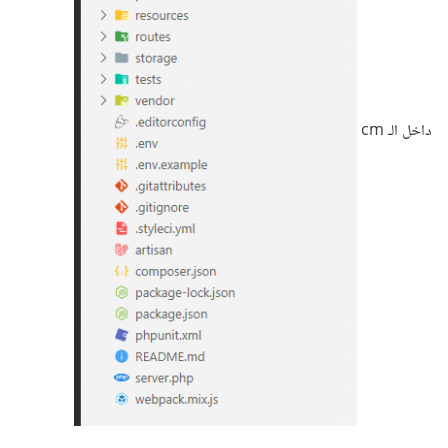
لذلك لن تقوم باعادة جميع الشغل فقط ملفات ال views ستقوم
باستخدام الدالة __() للترجمة وبالنسبة للقوالب ستختلف فقط فى
طريقة العرض من اليسار الى اليمين فيجب عليك استخدام قالب
يدعم الاتجاهين .
داخل الـ cm