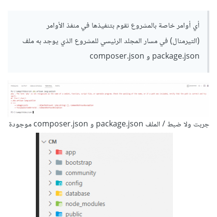
اذا لارافيل سيقوم بطباعة كلمة عربى اذا كانت اللغه العربية و طباعة
كلمة english اذا كانت اللغه الانجليزية .
أي أوامر خاصة بالمشروع نقوم بتنفيذها في منفذ الأوامر
(التيرمنال) في مسار المجلد الرئيسي للمشروع الذي يوجد به ملف
ناتى الان كيف سيعرف لارافيل اللغة الان .
package.json و composer.json
Route
::
get
(
'/test/{locale}'
,
function
(
string
 $locale
)
{
if
(!
 in_array
(
$locale
,
[
'en'
,
'ar'
]))
{
        abort
(
400
);
جربت ولا ضبط / الملف package.json و composer.json موجودة
}
App
::
setLocale
(
$locale
);
});
هنا فى تعريف ال route نستخدم local حيث هو نوع اللغه فاذا
كان العنوان test/en اذا اللغه الانجليزية واذا كان test/ar فاذا
اللغه العربية.