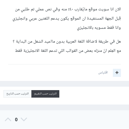
الان انا سويت موقع مايُقارب ٤٠٪؜ منه وفي نص عملي تم طلبي من
قِبل الجهة المستفيدة ان الموقع يكون يدعم اللغتين عربي وانجليزي
وانا فقط مسويه بالانجليزي
هل في طريقة لاضافة اللغة العربية بدون مااعيد الشغل من البداية ؟
مع العِلم انّ منزله بعض من القوالب اللي تدعم اللغة الانجليزية فقط
اقتباس
الترتيب حسب التقييم
الترتيب حسب التاريخ
0