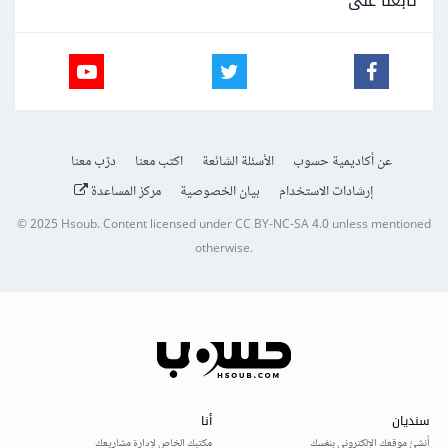
تابعنا على
عن أكاديمية حسوب
الأسئلة الشائعة
اكتب معنا
درّب معنا
إرشادات الاستخدام
بيان الخصوصية
مركز المساعدة
© 2025
Hsoub
.
Content licensed under
CC BY-NC-SA 4.0
unless mentioned
otherwise.