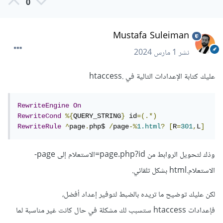
0
Mustafa Suleiman
نشر
1 مارس 2024
عليك كتابة الإعدادات التالية في .htaccess
RewriteEngine
On
RewriteCond
%{
QUERY_STRING
}
 id
=(.*)
RewriteRule
^
page
.
php$ 
/
page
-%
1.html
?
[
R
=
301
,
L
]
وذك لتحويل الروابط من page.php?id=الاستعلام إلى page-
الاستعلام.html بشكل تلقائي.
لكن عليك توضيح ما تريده بالضبط لتوفير إعداد أفضل،
فإعدادات htaccess ستسبب لك مشكلة في حال كانت غير مناسبة لما