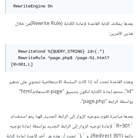
 RewriteEngine On
بعدها يمكنك كتابة القاعدة لإعادة الكتابة (Rewrite Rule)من خلال
هذين الأمرين:
   RewriteCond %{QUERY_STRING} id=(.*)

   RewriteRule ^page.php$ /page-%1.html? 
[R=301,L]
وهذه القاعدة تحدد أنه إذا كانت السلسلة الاستعلامية تحتوي على متغير
"id"، ستتم إعادة الكتابة لتكون بتنسيق "page-الاستعلام.html"
بواسطة الرابط "page.php".
بعدها مباشرة تقوم بتوجيه الزوار إلى الرابط الجديد، فهنا يتم استخدام
`R=301` لإعادة توجيه الزوار إلى الرابط الجديد بواسطة إعادة توجيه
دائمة (301 Redirect)، و `L` تحدد أن هذه هي آخر قاعدة إعادة كتابة