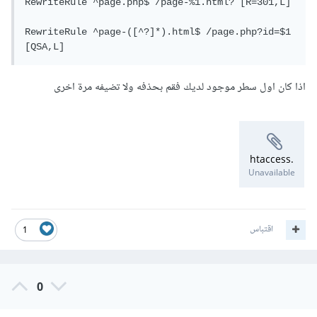
RewriteRule ^page.php$ /page-%1.html? [R=301,L]

RewriteRule ^page-([^?]*).html$ /page.php?id=$1 
[QSA,L]
اذا كان اول سطر موجود لديك فقم بحذفه ولا تضيفه مرة اخرى
.htaccess
Unavailable
اقتباس
1
0