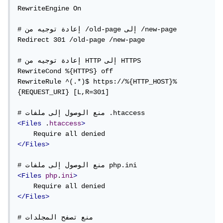
RewriteEngine On

# إعادة توجيه من /old-page إلى /new-page

Redirect 301 /old-page /new-page

# إعادة توجيه من HTTP إلى HTTPS

RewriteCond %{HTTPS} off

RewriteRule ^(.*)$ https://%{HTTP_HOST}%
{REQUEST_URI} [L,R=301]

<Files
 .
htaccess
>
</Files>
<Files
php
.
ini
>
</Files>
# منع تصفح المجلدات
