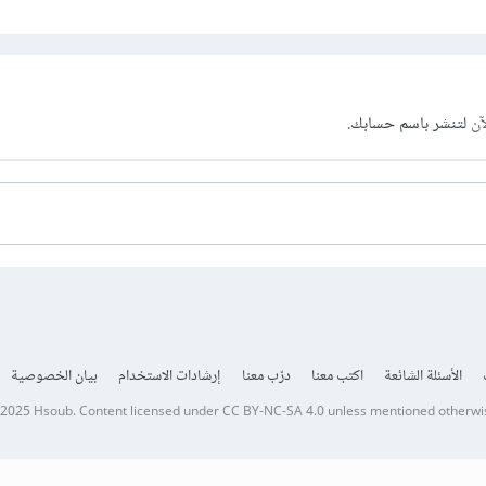
آن
لتنشر باسم حسابك.
الأسئلة الشائعة
اكتب معنا
درّب معنا
إرشادات الاستخدام
بيان الخصوصية
 2025
Hsoub
.
Content licensed under
CC BY-NC-SA 4.0
unless mentioned otherwi