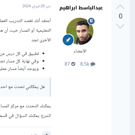
عبدالباسط ابراهيم
نشر
29 فبراير 2024
0
أعتقد أنك تقصد التدريب العم
التعليمية أو المسار حيث أن ه
الأخرى تجد
الأعضاء
تطبيق في كل درس من 
وفي نهاية كل مسار تج
87
8.5k
ويوجد أيضاً مسار عملي
هل يمككني تحدث مع احد 
يمكنك التحدث مع مركز المساع
الشرح يمكنك السؤال في قسم 