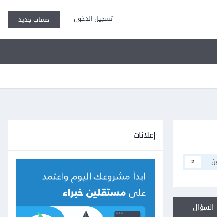
تسجيل الدخول
حساب جديد
إعلانات
ن
2
السؤال