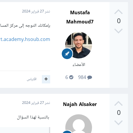
Mustafa
نشر
27 فبراير 2024
0
Mahmoud7
بإمكانك التوجه إلى مركز المس
ort.academy.hsoub.com
الأعضاء
6
984
اقتباس
Najah Alsaker
نشر
27 فبراير 2024
0
بالنسبة لهذا السؤال