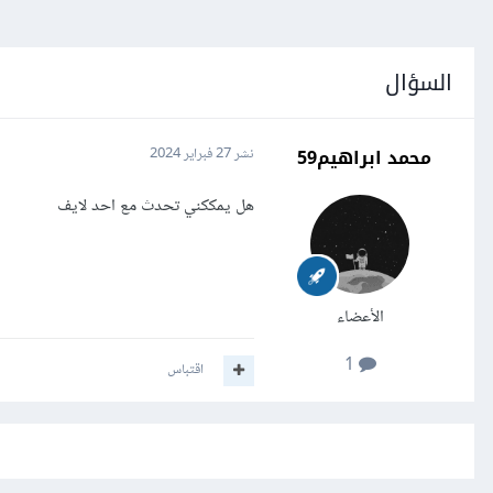
السؤال
محمد ابراهيم59
نشر
27 فبراير 2024
هل يمككني تحدث مع احد لايف
الأعضاء
1
اقتباس