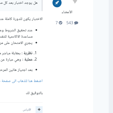
هل يوجد اختبار بعد كل م
الأعضاء
الاختبار يكون للدورة كاملة عند الانتهاء من 4 مسارات على 
7
543
عند تحقيق الشروط وعم
مساعدة الاكادمية للتق
يجري الامتحان على مر
نظرية
:
بمقابلة مباشر
عملية
:
وهي عبارة عن
بعد اجتياز هاتين الم
اضغط هنا للذهاب الى صفحة ش
بالتوفيق لك
اقتباس