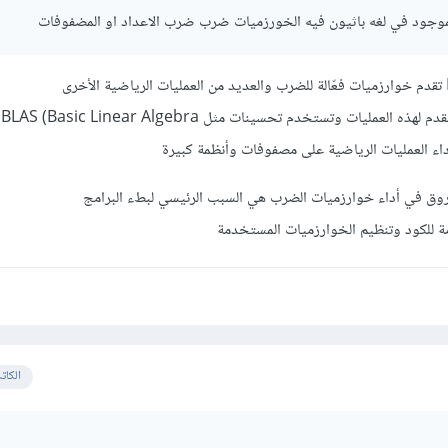
تستفيد NumPy من تنفيذ متقدم لهذه العمليات وتستخدم تحسينات مثل BLAS (Basic Linear Algebra
روق في أداء خوارزميات الضرب هي السبب الرئيسي لبطء البرامج
مة للكود وتنظيم الخوارزميات المستخدمة
الكات