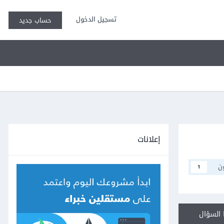
تسجيل الدخول
حساب جديد
إعلانات
ن
1
السؤال