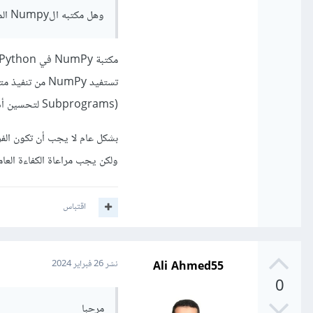
وهل مكتبه الNumpy الموجود في لغه باثيون فيه الخورزميات ضرب ضرب الاعداد او المضفوفات
مكتبة NumPy في Python تقدم خوارزميات فعّالة للضرب والعديد من العمليات الرياضية الأخرى
Subprograms) لتحسين أداء العمليات الرياضية على مصفوفات وأنظمة كبيرة
بشكل عام لا يجب أن تكون الف
ولكن يجب مراعاة الكفاءة العا
اقتباس
Ali Ahmed55
نشر
26 فبراير 2024
0
مرحبا