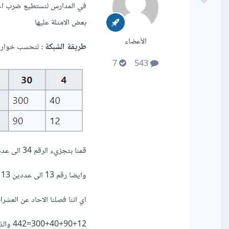
في المدارس لنستطيع ضرب اعداد
بعض الامثلة عليها
الأعضاء
طريقة الشبكة
:
لنحسب خوارزمية ضرب 
7
543
قمنا بتجزيء الرقم 34 الى عددين وهما 30 و 4
وايضا رقم 13 الى عددين 13 و 3
اي اننا فصلنا الاحاد عن العشر
300+40+90+12=442 والذي هو نفس نتيجة حاصل ضرب 34 ب13 ولكن بطريقة مجزءة يمكنك تجربة ذلك بفسك