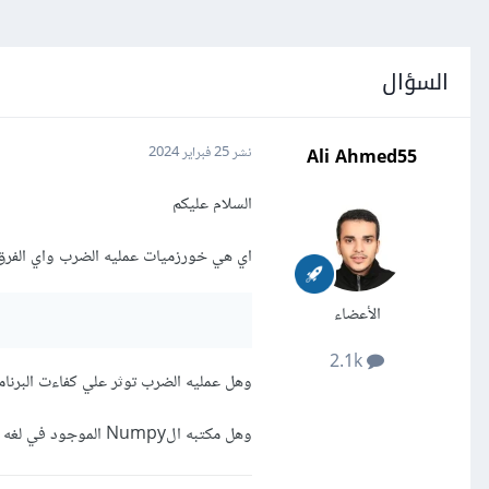
السؤال
Ali Ahmed55
نشر
25 فبراير 2024
السلام عليكم
اي هي خورزميات عمليه الضرب واي الفرق 
الأعضاء
2.1k
وهل عمليه الضرب توثر علي كفاءت البرن
وهل مكتبه الNumpy الموجود في لغه باثيون فيه الخورزميات ضرب ضرب الاعداد او المضفوفات