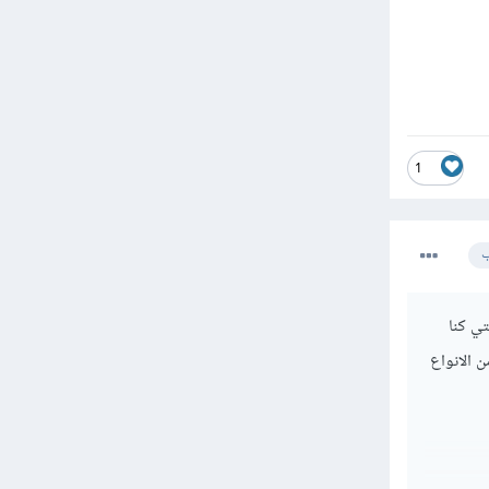
1
ب
ي كنا
 الانواع