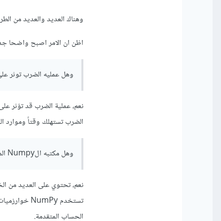
وهناك العديد والعديد من الط
اظن ان الامر اصبح واضحا جدا 
وهل عمليه الضرب توثر علي
نعم، عملية الضرب قد تؤثر على
الضرب تستهلك وقتاً وموارد الح
وهل مكتبه الNumpy الموجود في لغه باثيون فيه الخورزميات ضرب ضرب الاعداد او المضفوفات
نعم، تحتوي على العديد من الخ
تستخدم NumPy
الحساب المتقدمة.