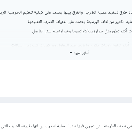
 طرق لتنفيذ عملية الضرب والفرق بينها يعتمد على كيفية تنظيم الحوسبة الري
ليه الكثير من لغات البرمجة يعتمد على تقنيات الضرب التقليدية
 أكثر تطورمثل خوارزميةكاراتسوبا وخوارزمية شفر الفاصل
 أداء الخوارزميات يكون واضحا عند التعامل مع كميات كبيرةمن البيانات
أظهر المزيد
عند التعامل مع أعداد صغيرة
تستفيد NumPy من تنفيذ متقدم لهذه العمليات وتستخدم تحسينات مثل sic Linear Algebra
الفروق في أداء خوارزميات الضرب هي السبب الرئيسي لبطء البرامج
لعامة للكود وتنظيم الخوارزميات المستخدمة
تصف الطريقة التي تجري فيها تنفيذ عملية الضرب اي انها طريقة الضرب التي كن