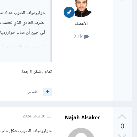
خوارزميات الضرب هناك عدة
الضرب العادي الذي تعتمد ع
الأعضاء
في حين أن هناك خوارزميات
2.1k
في معظم الحالات الفرق في
وليس لديك أي تأثير ظاهر 
مكتبة NumPy في Python تقدم خوارزميات فعّالة للضرب والعديد من العمليات الرياضية الأخرى
تمام , شكرااا جدا
Subprograms) لتحسين أداء العمليات الرياضية على مصفوفات وأنظمة كبيرة
اقتباس
بشكل عام لا يجب أن تكون 
ولكن يجب مراعاة الكفاءة ا
Najah Alsaker
نشر
26 فبراير 2024
0
خوارزميات الضرب بشكل عام هي 