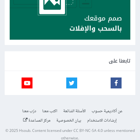
تابعنا على
عن أكاديمية حسوب
الأسئلة الشائعة
اكتب معنا
درّب معنا
إرشادات الاستخدام
بيان الخصوصية
مركز المساعدة
© 2025
Hsoub
.
Content licensed under
CC BY-NC-SA 4.0
unless mentioned
otherwise.