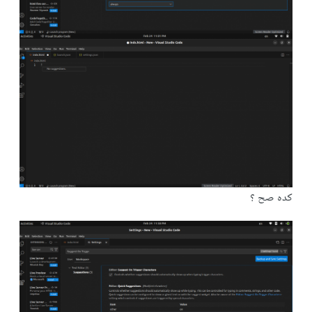
كده صح ؟