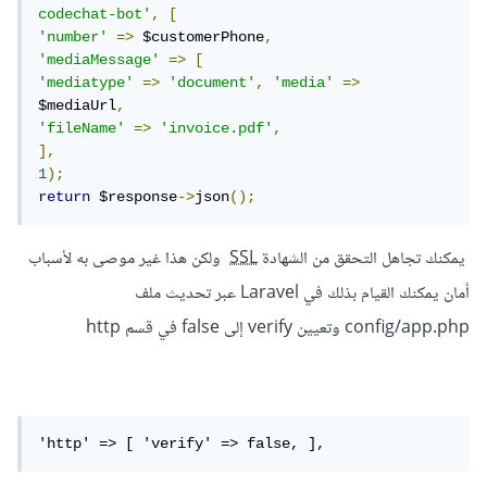
codechat-bot'
,
[
'number'
=>
 $customerPhone
,
'mediaMessage'
=>
[
'mediatype'
=>
'document'
,
'media'
=>
$mediaUrl
,
'fileName'
=>
'invoice.pdf'
,
],
1
);
return
 $response
->
json
();
يمكنك تجاهل التحقق من الشهادة
SSL
ولكن هذا غير موصى به لأسباب
أمان يمكنك القيام بذلك في Laravel عبر تحديث ملف
config/app.php وتعيين verify إلى false في قسم http
'http' => [ 'verify' => false, ],