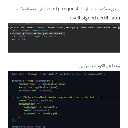
عندي مشكلة عندما ارسل http request تظهر لى هذه المشكلة
(self-signed certificate )
وهذا هو الكود الخاص بي