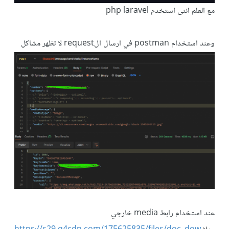
مع العلم اننى استخدم php laravel
وعند استخدام postman في ارسال الrequest لا تظهر مشاكل
عند استخدام رابط media خارجي