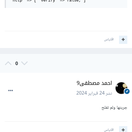
'http' => [ 'verify' => false, ]
اقتباس
0
احمد مصطفى9
نشر
24 فبراير 2024
جربتها ولم تفلح
اقتباس